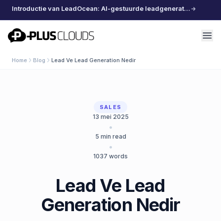
Introductie van LeadOcean: AI-gestuurde leadgeneratie, samengestelde data, moeiteloos schalen
PlusClouds
Home
Blog
Lead Ve Lead Generation Nedir
SALES
13 mei 2025
•
5
min read
•
1037
words
Lead Ve Lead
Generation Nedir