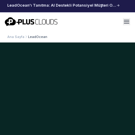
LeadOcean'ı Tanıtma: AI Destekli Potansiyel Müşteri Oluşturma, Özenle Seçilmiş Veriler, Zahmetsiz Büyüme
PlusClouds
Ana Sayfa
LeadOcean