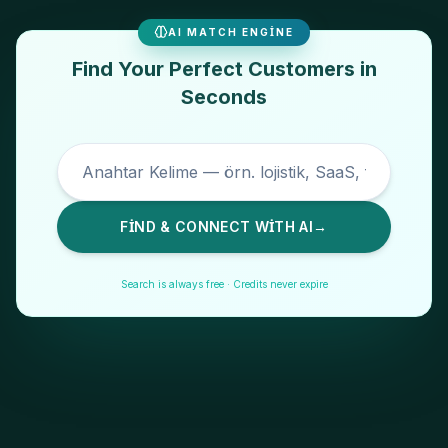
AI MATCH ENGINE
Find Your Perfect Customers in
Seconds
FIND & CONNECT WITH AI
→
Search is always free · Credits never expire