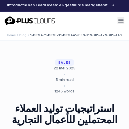
Introductie van LeadOcean: AI-gestuurde leadgeneratie, samengestelde data, moeiteloos schalen
PlusClouds
Home
Blog
%D8%A7%D8%B3%D8%AA%D8%B1%D8%A7%D8%AA%D9
SALES
22 mei 2025
•
5
min read
•
1245
words
استراتيجيات توليد العملاء
المحتملين للأعمال التجارية