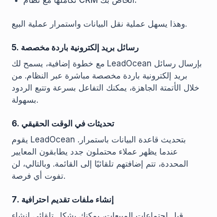
تكاملها مع نظام CRM الخاص بك.
وهذا يسهل عملية نقل البيانات واستمرار عملية البيع.
5. رسائل بريد إلكترونية باردة مخصصة
مع خطوة إضافية، يسمح لك LeadOcean بإرسال رسائل
بريد إلكترونية باردة مخصصة مباشرة عبر النظام. من
خلال الأتمتة الجاهزة، يمكنك التفاعل بسرعة وتتبع الردود
بسهولة.
6. تحديثات في الوقت الحقيقي
يقوم LeadOcean بتحديث قاعدة البيانات باستمرار.
عندما يظهر عملاء محتملون جدد يطابقون المعايير
المحددة، تتم إضافتهم تلقائيًا إلى القائمة. وبالتالي، لن
تفوت أي فرصة.
7. إنشاء ملفات تقديم احترافية
قبل اجتماعات المبيعات، يمكنك بشكل تلقائي إنشاء