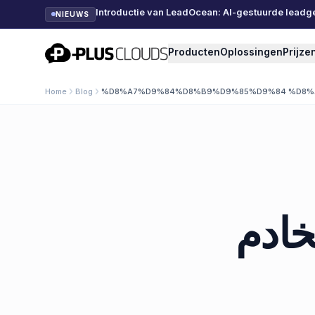
Introductie van LeadOcean: AI-gestuurde leadg
NIEUWS
PlusClouds
Producten
Oplossingen
Prijze
Home
Blog
%D8%A7%D9%84%D8%B9%D9%85%D9%84 %D8%
خادم