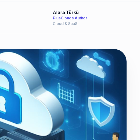
Alara Türkü
PlusClouds Author
Cloud & SaaS