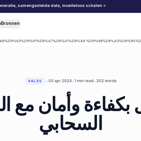
eneratie, samengestelde data, moeiteloos schalen
n
Bronnen
A8%D9%83%D9%81%D8%A7%D8%A1%D8%A9 %D9%88%D8%A3%D9%85%D
•
•
•
05 apr 2024
1
min read
202
words
SALES
 بكفاءة وأمان مع ال
السحابي