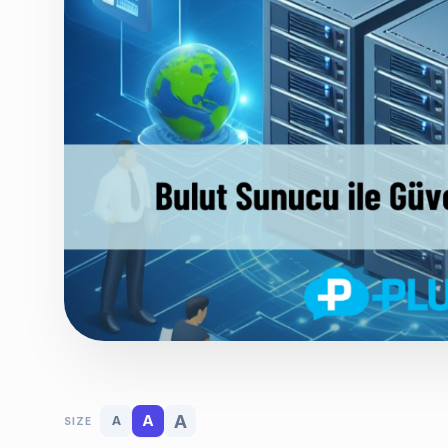
A
A
A
SIZE