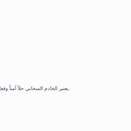
يعتبر الخادم السحابي حلاً آمناً وفعالاً ومناسباً من حيث التكلفة لجميع الأحجام من الشركات.