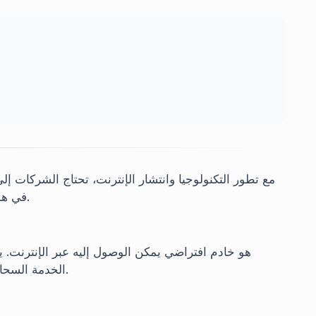
مع تطور التكنولوجيا وانتشار الإنترنت، تحتاج الشركات إل.
في هذه المرحلة، يظهر استخدام الخوادم السحابية كخيار بارز.
هو خادم افتراضي يمكن الوصول إليه عبر الإنترنت. يتم
الخدمة السحابية، ويمكن للمستخدمين استئجار الموارد التي يحتاجونها.