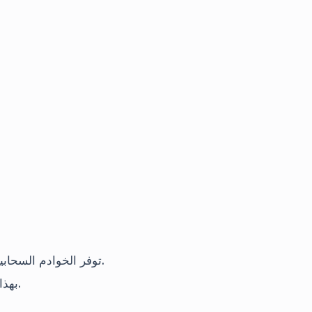
توفر الخوادم السحابية حلول النسخ الاحتياطي التلقائي واستعادة الكوارث.
بهذا، تقلل من مخاطر فقدان البيانات وانقطاعات النظام.