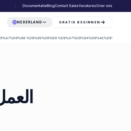
Documentatie
Blog
Contact Sales
Vacatures
Over ons
NEDERLAND
GRATIS BEGINNEN
8%A7%D9%86 %D9%85%D8%B9 %D8%A7%D9%84%D8%AE%D8%A7%D8%
العمل