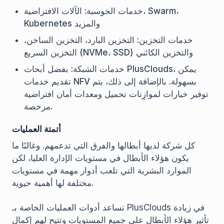
خدمات الحوسبة: الآلات الافتراضية، Swarm،
Kubernetes والمزيد
خدمات التخزين: التخزين البارد، التخزين الساخن،
التخزين السريع (NVMe، SSD) والتخزين الكائني
خدمات الشبكة: بفضل أبحاث PlusClouds، يمكن
تقديم خدمات NFV بسهولة. بالإضافة إلى ذلك، يتم
توفير خيارات لموازِنات تحميل ومعدات أمان افتراضية
مرخصة.
أتمتة العمليات
كل شركة لديها أبطالها والفرق التي تدعمهم. وغالبًا ما
يكون هؤلاء الأبطال في مستويات الإدارة العليا، لكن
الموارد البشرية التي تلعب أدوار مهمة في مستويات
مختلفة لها أهمية حيوية.
تساعد أدوات العمليات الخاصة بـ PlusClouds في زيادة
تأثير هؤلاء الأبطال على جميع المستويات وتتيح لهم إكمال