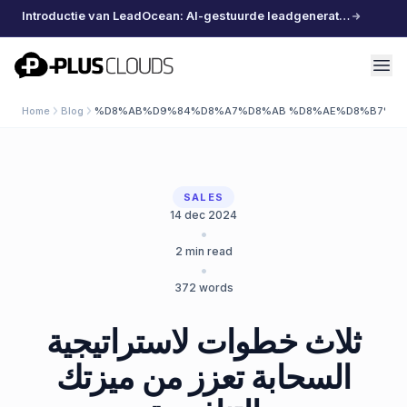
Introductie van LeadOcean: AI-gestuurde leadgeneratie, samengestelde data, moeiteloos schalen
PlusClouds
Home
Blog
%D8%AB%D9%84%D8%A7%D8%AB %D8%AE%D8%B7%D9
SALES
14 dec 2024
•
2
min read
•
372
words
ثلاث خطوات لاستراتيجية
السحابة تعزز من ميزتك