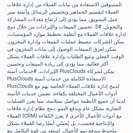
للمسوقين الاستفادة من بيانات العملاء من إدارة علاقات
العملاء لتقسيم الجماهير وتخصيص الرسائل وأتمتة سير
عمل التسويق، مما يؤدي إلى ارتفاع معدلات المشاركة
والتحويل. #5. تحسين المبيعات والإيرادات من خلال دمج
إدارة علاقات العملاء مع أنظمة تخطيط موارد المؤسسات،
يمكن للشركات تبسيط عمليات المبيعات وإدارة المخزون.
يمكن لفرق المبيعات الوصول إلى بيانات المخزون في
الوقت الفعلي وتتبع الطلبات وإدارة علاقات العملاء بشكل
أكثر فعالية، مما يؤدي إلى زيادة المبيعات وتحسين
الإيرادات. #خدمات أتمتة PlusClouds يمكن لشركاء
PlusClouds الاستفادة الكاملة من خدمات أتمتة
PlusClouds لدمج إدارة علاقات العملاء الخاصة بهم مع
أدوات الأعمال المختلفة بكفاءة. تضمن خدمات الأتمتة
لدينا أن جميع الأنظمة تتواصل بسلاسة، مما يعزز العمليات
التجارية بشكل عام ويدفع النمو. دمج نظام إدارة علاقات
العملاء (CRM) مع أدوات الأعمال الأخرى لا يعزز الكفاءة
والإنتاجية فحسب، بل يُحسّن أيضًا رضا العملاء بشكل
ملحوظ ويدفع نمو الأعمال. استفد من قوة التكامل مع