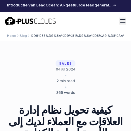
Introductie van LeadOcean: AI-gestuurde leadgeneratie, samengestelde data, moeiteloos schalen
PlusClouds
Home
Blog
%D9%83%D9%8A%D9%81%D9%8A%D8%A9 %D8%AA%D8
SALES
04 jul 2024
•
2
min read
•
365
words
كيفية تحويل نظام إدارة
العلاقات مع العملاء لديك إلى