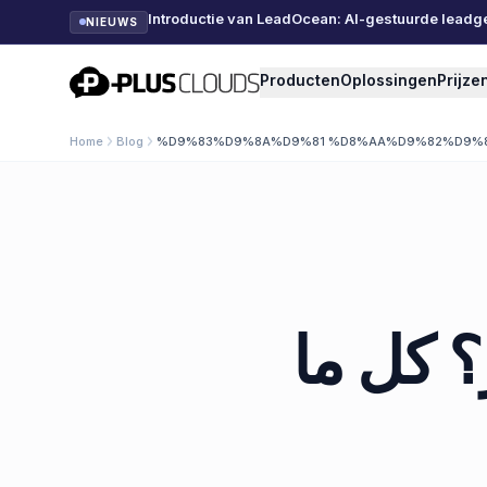
Introductie van LeadOcean: AI-gestuurde leadg
NIEUWS
PlusClouds
Producten
Oplossingen
Prijze
Home
Blog
%D9%83%D9%8A%D9%81 %D8%AA%D9%82%D9%
؟ كل ما