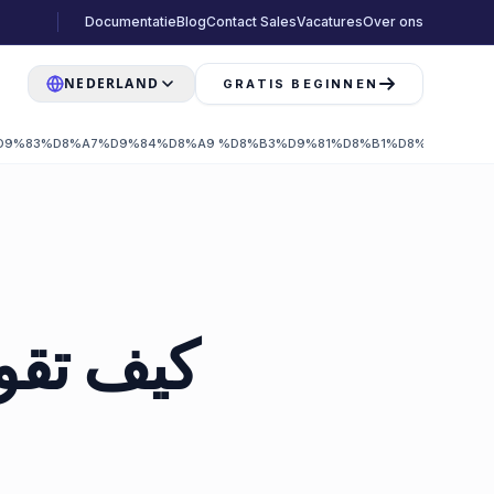
Documentatie
Blog
Contact Sales
Vacatures
Over ons
NEDERLAND
GRATIS BEGINNEN
D9%83%D8%A7%D9%84%D8%A9 %D8%B3%D9%81%D8%B1%D8%9F %D9%
كيف تقوم