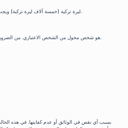
5,000.00 ليرة تركية (خمسة آلاف ليرة تركية) ويجب أن تكون هذه المبالغ 25% عن كل فرع.
هو شخص مخول من الشخص الاعتباري. من الضروري أن يقدم هذا الشخص وثيقة تثبت تخويله أثناء التقديم.
بسبب أي نقص في الوثائق أو عدم كفايتها. في هذه الحالة