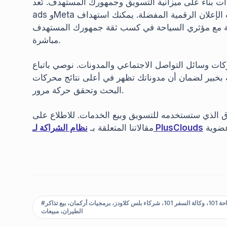
ناءً على ميزانية التسويق وجمهورك المستهدف. تُعد Google
ads وMeta من أبرز منصات الإعلان الرقمية المفضلة. يمكنك استهداف Instagram بشكل خاص لخدمات السياحة.
عاية مع مؤثري السياحة في كسب ثقة جمهورك المستهدف
مباشرة.
ات وسائل التواصل الاجتماعي والمدونات. نوصي باتباع
 بخبير لضمان أن مدوناتك تظهر في أعلى نتائج محركات
البحث وتحقق حركة مرور.
اق الذي ستستخدمه للتسويق وبيع الخدمات. للاطلاع على
نظام الشراكة لـ PlusClouds
مقالاتنا المتعلقة بـ
وكالة سياحة، وكالة سفر، شركة سياحية، كيفية تأسيس وكالة سفر، السياحة 101، وكالة السفر 101، شركاء بلس كلاودز، برمجيات أركمان، بيع تذاكر
#
الطيران، مبيعات