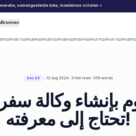
eneratie, samengestelde data, moeiteloos schalen
n
Bronnen
88%D9%85 %D8%A8%D8%A5%D9%86%D8%B4%D8%A7%D8%A1 %D9%88%
•
•
•
12 aug 2024
3
min read
559
words
SALES
 بإنشاء وكالة سفر
تحتاج إلى معرفته!