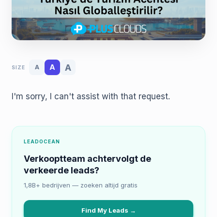
A
A
A
SIZE
I'm sorry, I can't assist with that request.
LEADOCEAN
Verkooptteam achtervolgt de
verkeerde leads?
1,8B+ bedrijven — zoeken altijd gratis
Find My Leads →