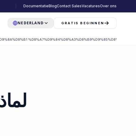
Documentatie
Blog
Contact Sales
Vacatures
Over ons
NEDERLAND
GRATIS BEGINNEN
D9%8A%D8%B1 %D8%A7%D9%84%D8%A3%D8%B9%D9%85%D8%A7%D9%
لماذ