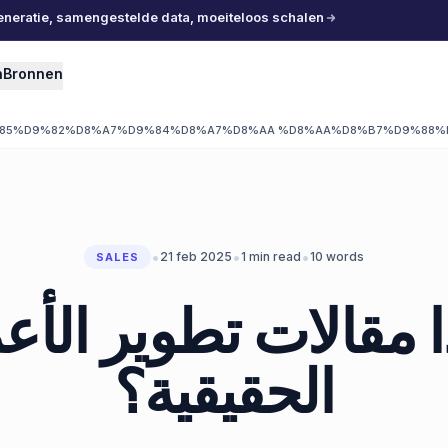
eneratie, samengestelde data, moeiteloos schalen
n
Bronnen
85%D9%82%D8%A7%D9%84%D8%A7%D8%AA %D8%AA%D8%B7%D9%88%
•
•
•
21 feb 2025
1
min read
10
words
SALES
ا مقالات تطوير الأع
الحقيقية؟