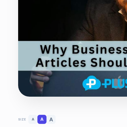
A
A
A
SIZE