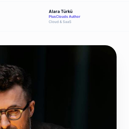
Alara Türkü
PlusClouds Author
Cloud & SaaS