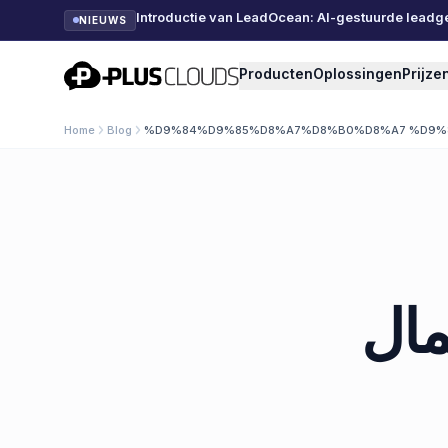
Introductie van LeadOcean: AI-gestuurde leadg
NIEUWS
PlusClouds
Producten
Oplossingen
Prijze
Home
Blog
%D9%84%D9%85%D8%A7%D8%B0%D8%A7 %D9%
مال