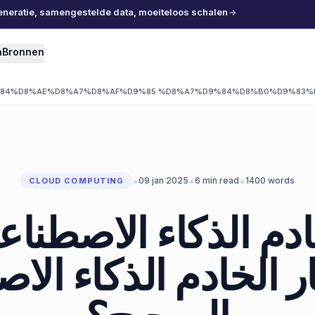
eneratie, samengestelde data, moeiteloos schalen
n
Bronnen
%84%D8%AE%D8%A7%D8%AF%D9%85 %D8%A7%D9%84%D8%B0%D9%83%
•
•
•
09 jan 2025
6
min read
1400
words
CLOUD COMPUTING
خادم الذكاء الاصطنا
ار الخادم الذكاء ال