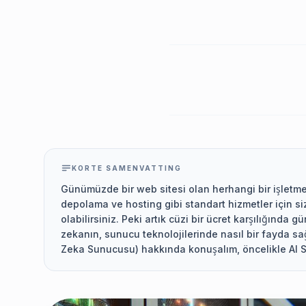
KORTE SAMENVATTING
Günümüzde bir web sitesi olan herhangi bir işletme 
depolama ve hosting gibi standart hizmetler için s
olabilirsiniz. Peki artık cüzi bir ücret karşılığında
zekanın, sunucu teknolojilerinde nasıl bir fayda sa
Zeka Sunucusu) hakkında konuşalım, öncelikle AI S