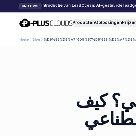
Introductie van LeadOcean: AI-gestuurde leadg
NIEUWS
PlusClouds
Producten
Oplossingen
Prijze
Home
Blog
%D9%85%D8%A7 %D9%87%D9%88 %D8%A7%D9
عي؟ كيف
اصطناعي