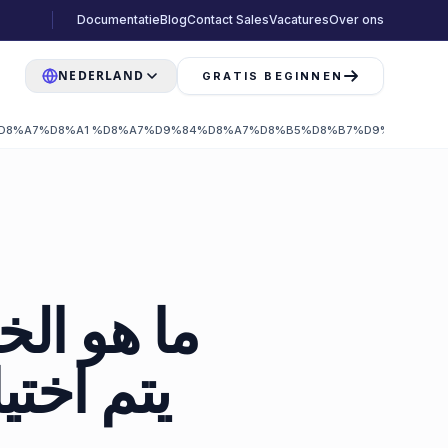
Documentatie
Blog
Contact Sales
Vacatures
Over ons
NEDERLAND
GRATIS BEGINNEN
D8%A7%D8%A1 %D8%A7%D9%84%D8%A7%D8%B5%D8%B7%D9%86%D8%
ما هو ال
يتم اختي