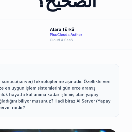
الصحيح؟
Alara Türkü
PlusClouds Author
Cloud & SaaS
sunucu(server) teknolojilerine aşinadır. Özellikle veri
ize en uygun işlem sistemlerini günlerce aramış
 günlük hayatta kullanıma kadar işlemiş olan yapay
ğladığını biliyor musunuz? Hadi biraz AI Server (Yapay
erver nedir?