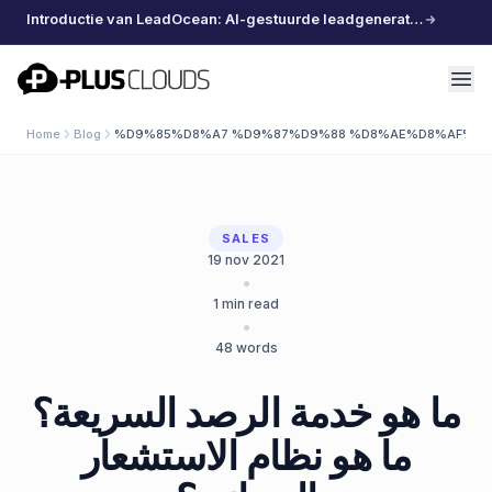
Introductie van LeadOcean: AI-gestuurde leadgeneratie, samengestelde data, moeiteloos schalen
PlusClouds
Home
Blog
%D9%85%D8%A7 %D9%87%D9%88 %D8%AE%D8%AF%D
SALES
19 nov 2021
•
1
min read
•
48
words
ما هو خدمة الرصد السريعة؟
ما هو نظام الاستشعار