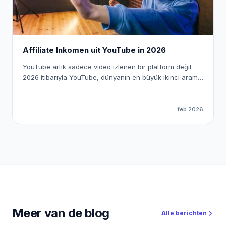
alıyoruz.
Affiliate Inkomen uit YouTube in 2026
YouTube artık sadece video izlenen bir platform değil.
2026 itibarıyla YouTube, dünyanın en büyük ikinci arama
motoru olmasının yanında; bireysel içerik üreticiler,
bağımsız yayıncılar ve affiliate odaklı dijital girişimciler
için tam teşekküllü bir gelir ekosistemi hâline geldi.
feb 2026
Ancak burada da eski dönem kapandı. “Canım ne isterse
onu çekerim” dönemi bitti. Peki YouTube’dan Affiliate
gelir nasıl üretilir? Bugün YouTube’dan gerçekten para
kazanan kanallar, kendini yalnızca içerik üreticisi olarak
değil; affiliate odaklı dijital yayıncı olarak konumlandırıyor.
Bu yazıda, YouTube’u bir hobi olmaktan çıkarıp SEO +
affiliate gelir makinesi hâline nasıl getirebileceğinizi adım
adım ele alıyoruz.
Meer van de blog
Alle berichten