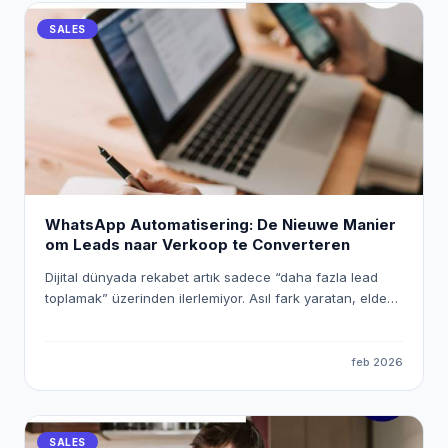
SALES
WhatsApp Automatisering: De Nieuwe Manier
om Leads naar Verkoop te Converteren
Dijital dünyada rekabet artık sadece “daha fazla lead
toplamak” üzerinden ilerlemiyor. Asıl fark yaratan, elde
ettiğiniz lead’lere ne kadar hızlı, doğru ve kişiselleştirilmiş
şekilde ulaştığınız. Bu noktada WhatsApp, yüksek
etkileşim oranlarıyla en güçlü iletişim kanallarından biri
feb 2026
olurken; n8n gibi araçlar sayesinde bu süreci tamamen
otomatik ve ölçeklenebilir hale getirmek mümkün. Bu
yazıda, n8n kullanarak WhatsApp otomasyonu kurmayı,
SALES
Eaglet ve Leadocean gibi platformlardan gelen lead’leri