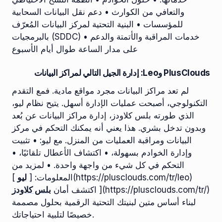
والتعافي من الكوارث • دعم نقل البيانات السحابية
للمؤسسات • البنية التحتية لمركز البيانات المُعرّف
بالبرمجيات (SDDC) • خدمات المراقبة والأتمتة والدعم
على مدار الساعة طوال أيام الأسبوع
PlusClouds وLeo: إدارة الجيل التالي لمراكز البيانات
لم تعد مراكز البيانات مجرد مواقع مادية. فمع التقدم
التكنولوجي، أصبحت عمليات الإدارة أسهل. يتيح نظام ليو،
الذي طورته بلس كلاودز، إدارة مراكز البيانات عن بُعد
وبدون تدخل بشري. هذا يعني أنه يمكنك التحكم في مركز
البيانات ومراقبة العمليات من المنزل. مع ليو: • تثبيت
وإدارة الخوادم بسهولة، • اكتشاف الأعطال تلقائيًا، •
التحكم في كل شيء من واجهة واحدة. • لمزيد من
المعلومات: [
ليو
](https://plusclouds.com/tr/leo)
](https://plusclouds.com/tr/)
اكتشف أمان
بلس كلاودز
لبناء أساس متين لبنيتك التحتية الرقمية بحلول مصممة
خصيصًا لتلبية احتياجاتك.