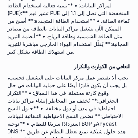
لمراكز البيانات: • **نسبة فعالية استخدام الطاقة
(PUE):** تشير قيم PUE المنخفضة التي تصل إلى 1.1 إلى
كفاءة الطاقة. • **استخدام الطاقة المتجددة:** أصبح من
الممكن الآن تشغيل مراكز البيانات بالطاقة من مصادر
مثل الطاقة الشمسية وطاقة الرياح. • **أنظمة التبريد
المجانية:** يُقلّل استخدام الهواء الخارجي مباشرةً للتبريد
من استهلاك الطاقة بشكل كبير.
التعافي من الكوارث والتكرار
يجب ألا يقتصر عمل مركز البيانات على التشغيل فحسب،
بل يجب أن يكون قادرًا أيضًا على حماية البيانات في حال
وقوع كارثة محتملة. في هذا السياق: • **التكرار
الجغرافي:** يُخفف من المخاطر إنشاء مراكز بيانات
احتياطية في مدن أو دول مختلفة. • **حلول النسخ
الاحتياطي:** تضمن النسخ الاحتياطية التلقائية للبيانات
استردادًا سريعًا للنظام. • **توجيه BGP وAnycast
DNS:** هذه حلول شبكية تمنع تعطل النظام عن طريق