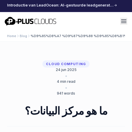
Introductie van LeadOcean: AI-gestuurde leadgeneratie, samengestelde data, moeiteloos schalen
PlusClouds
Home
Blog
%D9%85%D8%A7 %D9%87%D9%88 %D9%85%D8%B1%D
CLOUD COMPUTING
24 jun 2025
•
4
min read
•
941
words
ما هو مركز البيانات؟