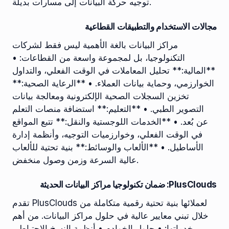
توجيه حركة البيانات إلى مسارات بديلة.
مجالات الاستخدام والتطبيقات القطاعية
مراكز البيانات بالغة الأهمية ليس فقط لشركات
التكنولوجيا، بل لمجموعة واسعة من القطاعات: •
**المالية:** تحليل المعاملات في الوقت الفعلي، والتداول
الخوارزمي، وحماية بيانات العملاء. • **الرعاية الصحية:**
تخزين السجلات الصحية الإلكترونية ومعالجة بيانات
التصوير الطبي. • **التعليم:** استضافة منصات التعلم
عن بُعد. • **الخدمات اللوجستية والنقل:** تتبع المواقع
في الوقت الفعلي، وخوارزميات التوجيه، وأنظمة إدارة
الأساطيل. • **الألعاب والوسائط:** بنية تحتية للألعاب
عالية السرعة وزمن وصول منخفض.
PlusClouds: ضمان تكنولوجيا مراكز البيانات الحديثة
تقدم PlusClouds لعملائها بنية تحتية رقمية متكاملة من
خلال تبني معايير عالية في حلول مراكز البيانات. من أهم
خدماتها: • حلول الخوادم • أنظمة النسخ الاحتياطي