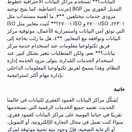
البيانات؟** تستخدم مراكز البيانات الاحترافية خطوط
إنترنت احتياطية. كما يتيح توجيه BGP التبديل الفوري بين
مزودي خدمات مختلفين. **٣. ما أهمية مستندات مثل
ISO ٢٧٠٠١؟** تُثبت معايير مثل ISO ٢٧٠٠١ وISO ٢٢٣٠١،
التي توثق أمن البيانات واستمرارية الأعمال، موثوقية مركز
البيانات وتوافقه مع المعايير. **٤. هل ما زلت بحاجة إلى
فريق تكنولوجيا معلومات عند استخدام خدمة مركز
بيانات؟** نعم، ولكن المتطلبات تتغير بشكل كبير. عند
استخدام الخدمات المُدارة، يتولى مزود الخدمة إدارة
النظام. وهذا يسمح لفريق تكنولوجيا المعلومات الداخلي
بإدارة مهام أكثر استراتيجية.
خاتمة
تُشكّل مراكز البيانات العمود الفقري للبيانات في عالمنا
الحديث. تعتمد جميع الخدمات الرقمية التي نستخدمها
تقريبًا في حياتنا اليومية على مراكز البيانات كعمود فقري.
سواءً كنت تعمل في مجال التجارة الإلكترونية، أو التمويل،
أو الرعاية الصحية، فإنّ وجود بنية تحتية موثوقة لمركز