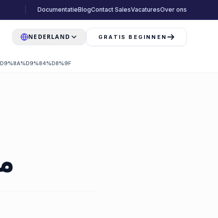
Documentatie
Blog
Contact Sales
Vacatures
Over ons
NEDERLAND
GRATIS BEGINNEN
%D9%8A%D9%84%D8%9F
ما