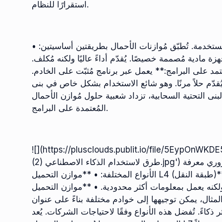
استقرارًا للنظام.
ستخدمة. تُطبّق مُوازنات الأحمال بطريقتين أساسيتين: •
 مادية مُصممة خصيصًا. يُقدّم أداءً عاليًا ولكنه مُكلف.
عتمد على البرامج:** يعمل عبر برنامج مُثبّت على الخادم.
قدّم حلاً مرنًا. وهو شائع الاستخدام بشكل خاص في بنى
لبنى التحتية السحابية، تزداد شعبية حلول مُوازن الأحمال
المُعتمدة على البرامج.
![](https://plusclouds.publit.io/file/5EypO
طرق لاستخدام الذكاء الاصطناعي (2).jpg') عند الإجابة على سؤال ما هو موازن التحميل، من الضروري معرفة
الأنواع المختلفة: • **موازن التحميل L4 (طبقة النقل)**: يوجه حركة المرور بناءً على عنوان IP ومعلومات المنفذ.
عمل بمعلومات أكثر محدودية. • **موازن التحميل L7 (طبقة التطبيق)**: يوجه حركة المرور عن
يمكن توجيهها إلى خوادم مختلفة بناءً على عنوان URL الذي
 تُفضل هذه الأنواع وفقًا لاحتياجات الشركات. يُعد L4 مناسبًا للحلول