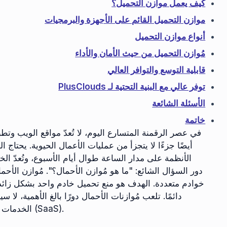
كيف يعمل موازن التحميل؟
موازن التحميل القائم على الأجهزة والبرمجيات
أنواع موازن التحميل
مُوازن التحميل من حيث الأمان والأداء
قابلية التوسع والتوافر العالي
توفر عالي مع البنية التحتية لـ PlusClouds
الأسئلة الشائعة
خاتمة
في عصر الرقمنة المتسارع اليوم، لا تُعدّ مواقع الويب وت
أيضًا جزءًا لا يتجزأ من عمليات الأعمال الحيوية. يحتاج
الأنظمة على مدار الساعة طوال أيام الأسبوع، وتُعدّ الخدمة 
دور السؤال الشائع: "ما هو مُوازن الأحمال؟". مُوازن الأحما
خوادم متعددة. الهدف هو منع تحميل خادم واحد بشكل زائد،
دائمًا. تلعب مُوازنات الأحمال دورًا بالغ الأهمية، لا س
الخدمات المصرفية، ومنصات الألعاب، وخدمات البرمجيات كخدمة (SaaS).