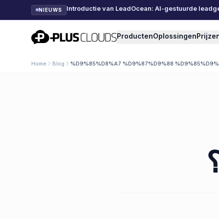
Introductie van LeadOcean: AI-gestuurde leadg
NIEUWS
PlusClouds
Producten
Oplossingen
Prijze
Home
Blog
%D9%85%D8%A7 %D9%87%D9%88 %D9%85%D9
؟