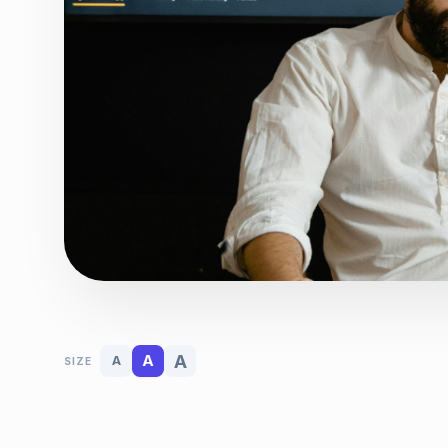
A
A
A
SIZE