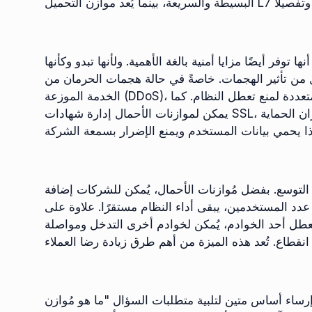
 توفر أيضًا مزايا أمنية بالغة الأهمية. ولأنها تبدو وكأنها
ل من تأثير الهجمات. خاصةً في حالة هجمات الحرمان من
الخدمة الموزعة (DDoS)، يمكن توزيع حركة البيانات الواردة الزائدة على خوادم متعددة لمنع تعطل النظام. كما
يمكن لموازنات الأحمال إدارة شهادات SSL، وفك تشفير حركة البيانات المشفرة، والتكامل مع جدران الحماية
التوسع. بفضل مُوازنات الأحمال، يُمكن للشركات إضافة
دد المستخدمين، يبقى أداء النظام مستقرًا. علاوة على
ل تعطل أحد الخوادم، يُمكن لخوادم أخرى التدخل ومواصلة
إرساء أساس متين لتلبية متطلبات السؤال "ما هو مُوازن