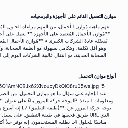
موازن التحميل القائم على الأجهزة والبرمجيات
لفهم ماهية مُوازن الأحمال، من المهم مراعاة الحلول المُ
**مُوازن الأحمال المُعتمد على الأجهزة:** يعمل على أجهزة
يُفضّله عادةً الشركات الكبيرة. • **مُوازن الأحمال المُ
وهو أقل تكلفة، ويتكامل بسهولة مع أنظمة السحابة، ويُ
السحابة الحديثة. مع انتقال غالبية الشركات اليوم إلى ا
أنواع موازن التحميل
nWKDE5O1AmNCBJx62XNouoyDkQlO8ru05wa.jpg '5
إنه أسرع ولكنه ي
طريق فحصها في طبقة التطبيق. على سبيل المثال، 
يطلبه المستخدمون. إنه يوفر حلاً أكثر ذكاءً.