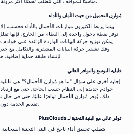
البسيطة والسريعة، بينما يُعد موازن التحميل L7 مناسبًا للمواقف التي تتطلب تحكمًا أكثر مرونة وتفصيلاً.
مُوازن التحميل من حيث الأمان والأداء
بينما يربط الكثيرون موازنات الأحمال بالأداء فحسب، إلا أنها
توفر نقطة دخول واحدة إلى النظام من الخارج، فإنها تقل
لإنشاء طبقة حماية إضافية. هذا يحمي بيانات المستخدم ويمنع الإضرار بسمعة الشركة.
قابلية التوسع والتوافر العالي
إجابة أخرى على سؤال "ما هو مُوازن الأحمال؟" هي قابلية 
خوادم جديدة إلى النظام حسب الحاجة. حتى مع ازدياد ع
ذلك، يُوفر مُوازن الأحمال توافرًا عاليًا. حتى في حا
تقديم الخدمة دون انقطاع. تُعد هذه الميزة من أهم طرق زيادة رضا العملاء.
توفر عالي مع البنية التحتية لـ PlusClouds
يتطلب تحقيق أداء ناجح في البنى التحتية السحابية 