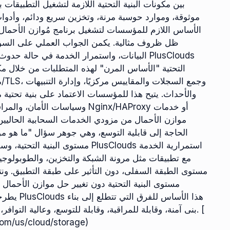
موثوقة، وموارد حوسبة مرنة، وتخزين سريع ودائم، وأدوات 
الأساس اللازم للمؤسسات لتشغيل برنامج مُوازن الأحمال
ظل ظروف مثالية. يكمن الجواب العملي على السؤال 
البيانات، واستمرار الخدمة في حالة حدوث عطل، 
التحتية "الأساس المرن" لهذه المتطلبات من خلال مكو
م
والأحداث. يتيح هذا للمؤسسات الاعتماد على بنية تحتية
وسياسات الأمان، والمراقبة، وال
موازن الأحمال من مزودي الخدمات السحابية الحاليين. 
الحاجة إلى قابلية التوسع، وهي جوهر سؤال "ما هو مو
مستوى البنية التحتية، وسلوكيات ال
مع تطبيقات مثل مرونة الشبكة والتخزين، والطوبولوجيا ا
مستوى الطبقة السفلى، دون التأثير على طبقة التطبيق. ونتيج
مستوى البنية التحتية دون تغيير حل موازن الأحمال 
يطرحها سؤ
بنى آمنة، وقابلة للمراقبة، وقابلة للتوسع، وعالية التوافر، ويمكنك تشغيل موازن الأحمال المفضل لديك عليها بثقة. [
com/us/cloud/storage)