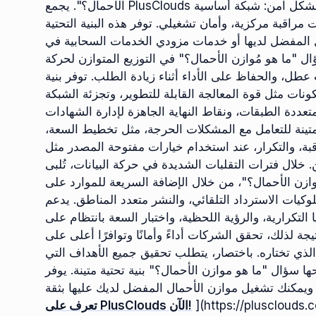
الأحمال؟". يجمع PlusClouds بين مكونات البنية التحتية اللازمة لتشغيل التطبيقات بشكل آمن: شبكة أساسية
مراقبة مركزية، وأمان تشغيلي. توفر هذه البنية التحتية
 المفضل لديها أو خدمات مزودي الخدمات السحابية في
"ما هو مُوازن الأحمال؟" في التوزيع المتوازن لحركة
والحفاظ على الأداء أثناء زيادة الطلب. توفر بنية PlusClouds
نات مثل قوة المعالجة القابلة للتطوير، وتجزئة الشبكة
تعددة الطبقات، ونقاط النهاية الجاهزة لإدارة الشهادات/TLS، وجمع السجلات والمقاييس مركزيًا، وإدارة التنبيهات
 متينة للتعامل مع المشكلات الحرجة، مثل تخطيط السعة،
تكرار، عند استخدام خيارات مفتوحة المصدر مثل Nginx/HAProxy أو خدمات
خلال فترات التقلبات الشديدة في حركة البيانات، تُلبى
ازن الأحمال؟"، من خلال الإضافة السريعة للموارد على
استرداد التلقائي، والنشر متعدد المناطق. يدعم PlusClouds استمرارية الخدمة
لتكرارية، والرؤية اللحظية، واختبار السعة بانتظام على
ة لذلك، تحقق الشركات أداءً وأمانًا وتوافرًا أعلى على
الذي تختاره. باختصار، يتطلب تحقيق جميع الأهداف التي
ال "ما هو موازن الأحمال؟" بنية تحتية متينة. يوفر PlusClouds هذا الأساس للفرق التي تتطلع إلى بناء
](https://plusclouds.
تعرف على PlusClouds الآن!