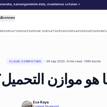
eneratie, samengestelde data, moeiteloos schalen
n
Bronnen
%88%D8%A7%D8%B2%D9%86 %D8%A7%D9%84%D8%AA%D8%AD%D9%85
•
•
•
09 sep 2025
6
min read
1380
words
CLOUD COMPUTING
 هو موازن التحميل
Ece Kaya
Content Strategist