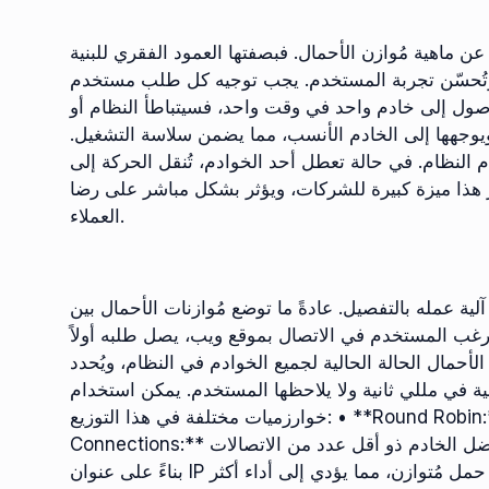
 ماهية مُوازن الأحمال. فبصفتها العمود الفقري للبنية
ه، وتُحسّن تجربة المستخدم. يجب توجيه كل طلب مستخدم
وصول إلى خادم واحد في وقت واحد، فسيتباطأ النظام أو
ًا ويوجهها إلى الخادم الأنسب، مما يضمن سلاسة التشغيل.
م النظام. في حالة تعطل أحد الخوادم، تُنقل الحركة إلى
 هذا ميزة كبيرة للشركات، ويؤثر بشكل مباشر على رضا
العملاء.
ة عمله بالتفصيل. عادةً ما توضع مُوازنات الأحمال بين
يرغب المستخدم في الاتصال بموقع ويب، يصل طلبه أولاً
الأحمال الحالة الحالية لجميع الخوادم في النظام، ويُحدد
ية في مللي ثانية ولا يلاحظها المستخدم. يمكن استخدام
خوارزميات مختلفة في هذا التوزيع: • **Round Robin:** تُرسل الطلبات إلى الخوادم بالتتابع. • **Least
Connections:** يُفضل الخادم ذو أقل عدد من الاتصالات. • **IP Hash:** يتم إجراء التوجيهات إلى خادم مُحدد
بناءً على عنوان IP الخاص بالمستخدم. تسمح هذه الطريقة لكل خادم بتلقي حمل مُتوازن، مما يؤدي إلى أداء أكثر