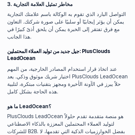
3. مخاطر تمثيل العلامة التجارية
التواصل البارد الذي تقوم به الوكالة باسم علامتك التجارية
يمكن أن يؤثر إيجابيًا أو سلبيًا على صورة شركتك. التعاون
مع فرق تفتقر إلى الخبرة يمكن أن يلحق أذىً كبيرًا في
هذا الجانب.
جيل جديد من توليد العملاء المحتملين: PlusClouds
LeadOcean
عند اتخاذ قرار استخدام المصادر الخارجية، من المهم
اختيار شريك موثوق وذكي. يعد PlusClouds LeadOcean
حلاً يبرز في الآونة الأخيرة ومجهز بتقنيات مبتكرة، لتلبية
هذه الحاجة بشكل كامل.
ما هو LeadOcean؟
PlusClouds LeadOcean هو منصة متقدمة تقدم حلولاً
لتوليد العملاء المحتملين المعززة بالذكاء الاصطناعي
للشركات B2B. بفضل الخوارزميات الذكية التي تقدمها، لا