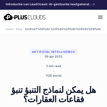
Introductie van LeadOcean: AI-gestuurde leadgeneratie, samengestelde data, moeiteloos schalen
PlusClouds
Home
Blog
%D9%87%D9%84 %D9%8A%D9%85%D9%83%D9%86 %D
ARTIFICIAL INTELLIGENCE
09 apr 2025
•
5
min read
•
1126
words
هل يمكن لنماذج التنبؤ تنبؤ
فقاعات العقارات؟