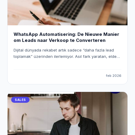
WhatsApp Automatisering: De Nieuwe Manier
om Leads naar Verkoop te Converteren
Dijital dünyada rekabet artık sadece “daha fazla lead
toplamak” üzerinden ilerlemiyor. Asıl fark yaratan, elde
ettiğiniz lead’lere ne kadar hızlı, doğru ve kişiselleştirilmiş
şekilde ulaştığınız. Bu noktada WhatsApp, yüksek
etkileşim oranlarıyla en güçlü iletişim kanallarından biri
feb 2026
olurken; n8n gibi araçlar sayesinde bu süreci tamamen
otomatik ve ölçeklenebilir hale getirmek mümkün. Bu
yazıda, n8n kullanarak WhatsApp otomasyonu kurmayı,
SALES
Eaglet ve Leadocean gibi platformlardan gelen lead’leri
satışa dönüştürmeyi ve bu süreci nasıl optimize
edebileceğinizi detaylı şekilde ele alıyoruz.