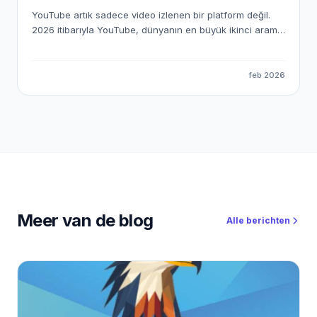
YouTube artık sadece video izlenen bir platform değil.
2026 itibarıyla YouTube, dünyanın en büyük ikinci arama
motoru olmasının yanında; bireysel içerik üreticiler,
bağımsız yayıncılar ve affiliate odaklı dijital girişimciler
için tam teşekküllü bir gelir ekosistemi hâline geldi.
feb 2026
Ancak burada da eski dönem kapandı. “Canım ne isterse
onu çekerim” dönemi bitti. Peki YouTube’dan Affiliate
gelir nasıl üretilir? Bugün YouTube’dan gerçekten para
kazanan kanallar, kendini yalnızca içerik üreticisi olarak
değil; affiliate odaklı dijital yayıncı olarak konumlandırıyor.
Bu yazıda, YouTube’u bir hobi olmaktan çıkarıp SEO +
affiliate gelir makinesi hâline nasıl getirebileceğinizi adım
adım ele alıyoruz.
Meer van de blog
Alle berichten