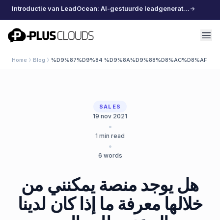
Introductie van LeadOcean: AI-gestuurde leadgeneratie, samengestelde data, moeiteloos schalen
PlusClouds
Home
Blog
%D9%87%D9%84 %D9%8A%D9%88%D8%AC%D8%AF %D
SALES
19 nov 2021
•
1
min read
•
6
words
هل يوجد منصة يمكنني من
خلالها معرفة ما إذا كان لدينا