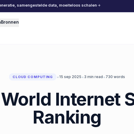
eneratie, samengestelde data, moeiteloos schalen
n
Bronnen
•
•
•
15 sep 2025
3
min read
730
words
CLOUD COMPUTING
World Internet Sp
Ranking