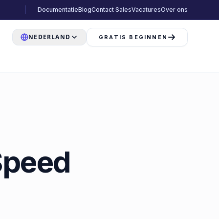
Documentatie
Blog
Contact Sales
Vacatures
Over ons
NEDERLAND
GRATIS BEGINNEN
eed ​​