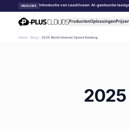
Introductie van LeadOcean: AI-gestuurde leadg
NIEUWS
PlusClouds
Producten
Oplossingen
Prijze
Home
Blog
2025 World Internet Speed Ranking
2025 