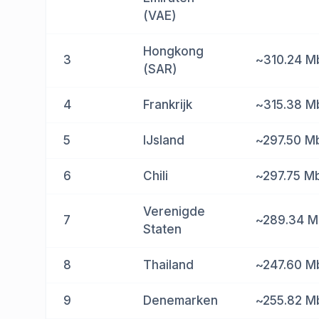
(VAE)
Hongkong
3
~310.24 M
(SAR)
4
Frankrijk
~315.38 M
5
IJsland
~297.50 M
6
Chili
~297.75 M
Verenigde
7
~289.34 
Staten
8
Thailand
~247.60 M
9
Denemarken
~255.82 M