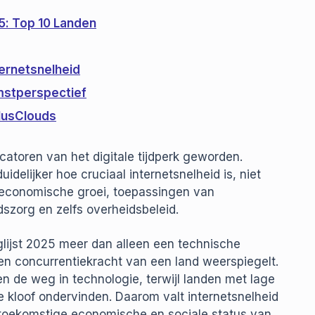
5: Top 10 Landen
ernetsnelheid
mstperspectief
PlusClouds
icatoren van het digitale tijdperk geworden.
elijker hoe cruciaal internetsnelheid is, niet
n economische groei, toepassingen van
dszorg en zelfs overheidsbeleid.
lijst 2025 meer dan alleen een technische
e en concurrentiekracht van een land weerspiegelt.
 de weg in technologie, terwijl landen met lage
e kloof ondervinden. Daarom valt internetsnelheid
de toekomstige economische en sociale status van