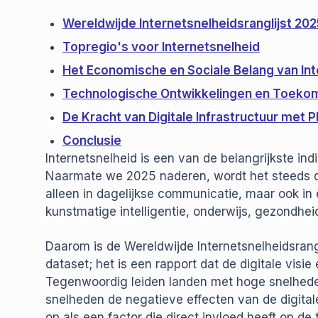
Wereldwijde Internetsnelheidsranglijst 202
Topregio's voor Internetsnelheid
Het Economische en Sociale Belang van Int
Technologische Ontwikkelingen en Toeko
De Kracht van Digitale Infrastructuur met 
Conclusie
Internetsnelheid is een van de belangrijkste ind
Naarmate we 2025 naderen, wordt het steeds duid
alleen in dagelijkse communicatie, maar ook i
kunstmatige intelligentie, onderwijs, gezondhei
Daarom is de Wereldwijde Internetsnelheidsrang
dataset; het is een rapport dat de digitale visi
Tegenwoordig leiden landen met hoge snelheden
snelheden de negatieve effecten van de digital
op als een factor die direct invloed heeft op 