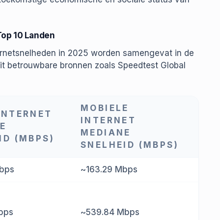
 Top 10 Landen
ternetsnelheden in 2025 worden samengevat in de
it betrouwbare bronnen zoals Speedtest Global
MOBIELE
INTERNET
INTERNET
E
MEDIANE
ID (MBPS)
SNELHEID (MBPS)
bps
~163.29 Mbps
bps
~539.84 Mbps