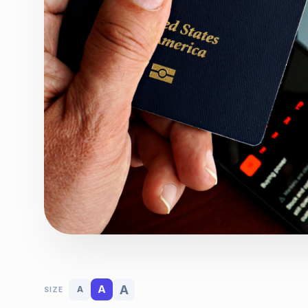
A
A
A
SIZE