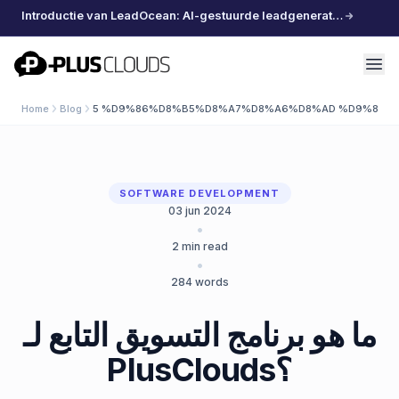
Introductie van LeadOcean: AI-gestuurde leadgeneratie, samengestelde data, moeiteloos schalen
PlusClouds
Home
Blog
5 %D9%86%D8%B5%D8%A7%D8%A6%D8%AD %D9%81%
SOFTWARE DEVELOPMENT
03 jun 2024
•
2
min read
•
284
words
ما هو برنامج التسويق التابع لـ
PlusClouds؟