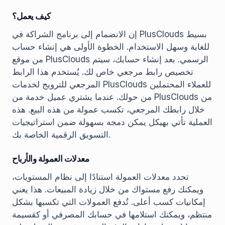
كيف يعمل؟
إن الانضمام إلى برنامج الشراكة في PlusClouds بسيط
للغاية وسهل الاستخدام. الخطوة الأولى هي إنشاء حساب
من موقع PlusClouds الرسمي. بعد إنشاء حسابك، سيتم
تخصيص رابط مرجعي خاص لك. يُستخدم هذا الرابط
المرجعي للترويج لخدمات PlusClouds للعملاء المحتملين
من حولك. عندما يشتري عميل خدمة من PlusClouds من
خلال رابطك المرجعي، تكسب عمولة من هذه البيع. هذه
العملية تأتي بهيكل يمكن دمجه بسهولة ضمن استراتيجيات
التسويق الرقمية الخاصة بك.
معدلات العمولة والأرباح
تحدد معدلات العمولة استنادًا إلى نظام المستويات،
ويمكنك رفع مستواك من خلال زيادة المبيعات. هذا يعني
إمكانيات كسب أعلى. تُدفع العمولات التي تكسبها بشكل
منتظم، ويمكنك استلامها في حسابك المصرفي أو كقسيمة