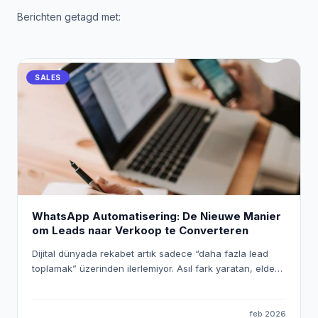
Berichten getagd met:
SALES
WhatsApp Automatisering: De Nieuwe Manier
om Leads naar Verkoop te Converteren
Dijital dünyada rekabet artık sadece “daha fazla lead
toplamak” üzerinden ilerlemiyor. Asıl fark yaratan, elde
ettiğiniz lead’lere ne kadar hızlı, doğru ve kişiselleştirilmiş
şekilde ulaştığınız. Bu noktada WhatsApp, yüksek
etkileşim oranlarıyla en güçlü iletişim kanallarından biri
feb 2026