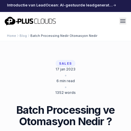
Introductie van LeadOcean: AI-gestuurde leadgeneratie, samengestelde data, moeiteloos schalen
PlusClouds
Home
Blog
Batch Processing Nedir Otomasyon Nedir
SALES
17 jan 2023
•
6
min read
•
1352
words
Batch Processing ve
Otomasyon Nedir ?