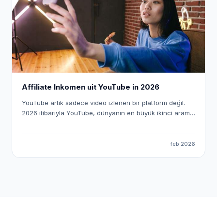
olarak değil; affiliate odaklı dijital yayıncı olarak
konumlandıranlar. Bu yazıda, Instagram ve TikTok’u bir
vitrin olmaktan çıkarıp affiliate gelir üreten satış
makinelerine nasıl dönüştürebileceğinizi adım adım ele
alıyoruz.
Affiliate Inkomen uit YouTube in 2026
YouTube artık sadece video izlenen bir platform değil.
2026 itibarıyla YouTube, dünyanın en büyük ikinci arama
motoru olmasının yanında; bireysel içerik üreticiler,
bağımsız yayıncılar ve affiliate odaklı dijital girişimciler
için tam teşekküllü bir gelir ekosistemi hâline geldi.
feb 2026
Ancak burada da eski dönem kapandı. “Canım ne isterse
onu çekerim” dönemi bitti. Peki YouTube’dan Affiliate
gelir nasıl üretilir? Bugün YouTube’dan gerçekten para
kazanan kanallar, kendini yalnızca içerik üreticisi olarak
değil; affiliate odaklı dijital yayıncı olarak konumlandırıyor.
Bu yazıda, YouTube’u bir hobi olmaktan çıkarıp SEO +
affiliate gelir makinesi hâline nasıl getirebileceğinizi adım