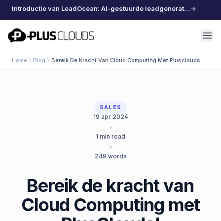
Introductie van LeadOcean: AI-gestuurde leadgeneratie, samengestelde data, moeiteloos schalen
PlusClouds
Home
Blog
Bereik De Kracht Van Cloud Computing Met Plusclouds
SALES
19 apr 2024
•
1
min read
•
249
words
Bereik de kracht van
Cloud Computing met