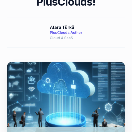
PlusClouds!
Alara Türkü
PlusClouds Author
Cloud & SaaS