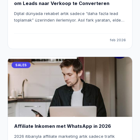
om Leads naar Verkoop te Converteren
Dijital dünyada rekabet artık sadece “daha fazla lead
toplamak” üzerinden ilerlemiyor. Asıl fark yaratan, elde
ettiğiniz lead’lere ne kadar hızlı, doğru ve kişiselleştirilmiş
şekilde ulaştığınız. Bu noktada WhatsApp, yüksek
etkileşim oranlarıyla en güçlü iletişim kanallarından biri
feb 2026
olurken; n8n gibi araçlar sayesinde bu süreci tamamen
otomatik ve ölçeklenebilir hale getirmek mümkün. Bu
yazıda, n8n kullanarak WhatsApp otomasyonu kurmayı,
SALES
Eaglet ve Leadocean gibi platformlardan gelen lead’leri
satışa dönüştürmeyi ve bu süreci nasıl optimize
edebileceğinizi detaylı şekilde ele alıyoruz.
Affiliate Inkomen met WhatsApp in 2026
2026 itibarıyla affiliate marketing artık sadece trafik