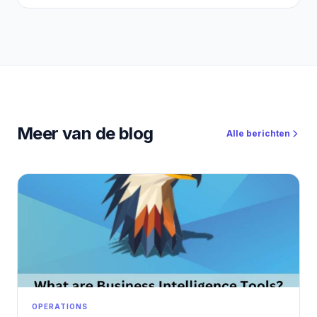
Ancak burada da eski dönem kapandı. “Canım ne isterse
onu çekerim” dönemi bitti. Peki YouTube’dan Affiliate
gelir nasıl üretilir? Bugün YouTube’dan gerçekten para
kazanan kanallar, kendini yalnızca içerik üreticisi olarak
değil; affiliate odaklı dijital yayıncı olarak konumlandırıyor.
Bu yazıda, YouTube’u bir hobi olmaktan çıkarıp SEO +
affiliate gelir makinesi hâline nasıl getirebileceğinizi adım
adım ele alıyoruz.
Meer van de blog
Alle berichten
OPERATIONS