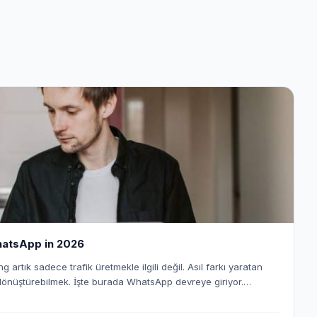
hatsApp in 2026
ng artık sadece trafik üretmekle ilgili değil. Asıl farkı yaratan
 dönüştürebilmek. İşte burada WhatsApp devreye giriyor.
Gelir nasıl elde edilir? E-posta açılma oranları düşerken,
oranı %90’ların üzerinde. Yani doğru stratejiyle WhatsApp,