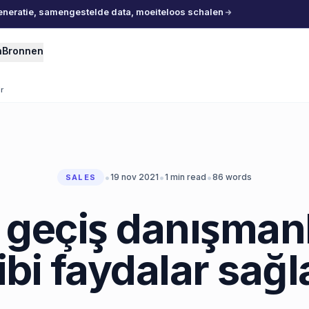
eneratie, samengestelde data, moeiteloos schalen
n
Bronnen
r
•
•
•
19 nov 2021
1
min read
86
words
SALES
 geçiş danışman
ibi faydalar sağl