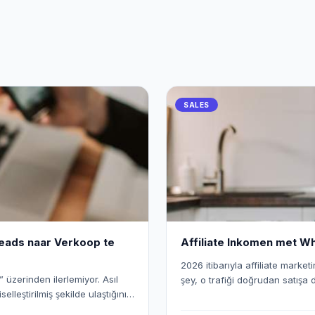
SALES
eads naar Verkoop te
Affiliate Inkomen met W
2026 itibarıyla affiliate marketi
 üzerinden ilerlemiyor. Asıl
şey, o trafiği doğrudan satışa
elleştirilmiş şekilde ulaştığınız.
2026’da WhatsApp ile Affiliate 
işim kanallarından biri
WhatsApp mesajlarının okunma 