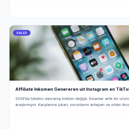
olurken; n8n gibi araçlar sayesinde bu süreci tamamen otomatik
getirmek mümkün. Bu yazıda, n8n kullanarak WhatsApp otomasyonu kurmayı, Eaglet ve
Leadocean gibi platformlardan gelen lead’leri satışa dönüştürm
edebileceğinizi detaylı şekilde ele alıyoruz.
SALES
Affiliate Inkomen Genereren uit Instagram en TikTo
2026’da tüketici davranışı kökten değişti. İnsanlar artık bir ür
araştırmıyor. Karşılarına çıkan, sorunlarını anlayan ve onları ikn
satın alıyor. Bu yeni düzene Sosyal Ticaret (Social Commerce) 
sahnesi var: Instagram ve TikTok. Ancak burada da eski döne
paylaşarak, “takipçi kasarak” para kazanma dönemi bitti. Bugü
gerçekten kazananlar, kendini influencer olarak değil; affiliate o