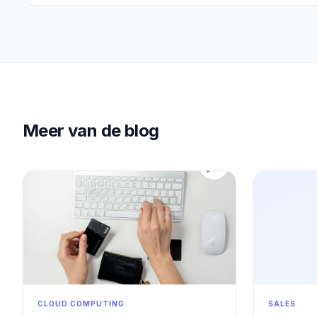
konumlandıranlar. Bu yazıda, Instagram ve TikTok’u bir vitrin olma
üreten satış makinelerine nasıl dönüştürebileceğinizi adım adım 
Meer van de blog
CLOUD COMPUTING
SALES