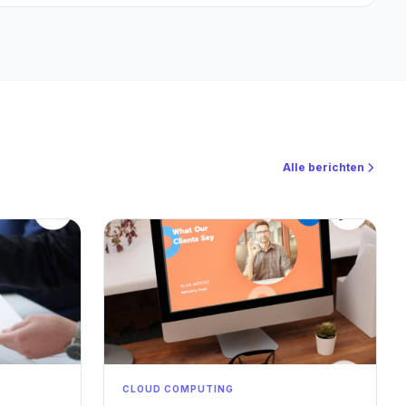
uTube’u bir hobi olmaktan çıkarıp SEO + affiliate gelir makinesi
adım adım ele alıyoruz.
Alle berichten
CLOUD COMPUTING