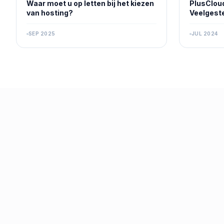
Waar moet u op letten bij het kiezen
PlusCloud
van hosting?
Veelgest
SEP 2025
JUL 2024