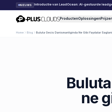
Introductie van LeadOcean: AI-gestuurde leadg
NIEUWS
PlusClouds
Producten
Oplossingen
Prijze
Home
Blog
Buluta Gecis Danismanliginda Ne Gibi Faydalar Saglani
Buluta
ne g