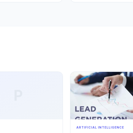
ktan çıkarıp affiliate gelir
konumlandırıyor. Bu yazıda, Yo
ele alıyoruz.
hâline nasıl getirebileceğinizi 
P
ARTIFICIAL INTELLIGENCE