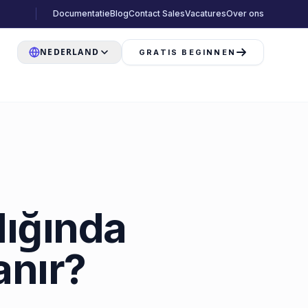
Documentatie
Blog
Contact Sales
Vacatures
Over ons
NEDERLAND
GRATIS BEGINNEN
lığında
anır?