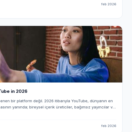
ası” haline geliyor. Ama burada kritik fark şu:
feb 2026
tomasyon kuranlar kazanıyor.
uTube in 2026
enen bir platform değil. 2026 itibarıyla YouTube, dünyanın en
ının yanında; bireysel içerik üreticiler, bağımsız yayıncılar ve
r için tam teşekküllü bir gelir ekosistemi hâline geldi. Ancak
 “Canım ne isterse onu çekerim” dönemi bitti. Peki
rçekten para kazanan
feb 2026
 üreticisi olarak değil; affiliate odaklı dijital yayıncı olarak