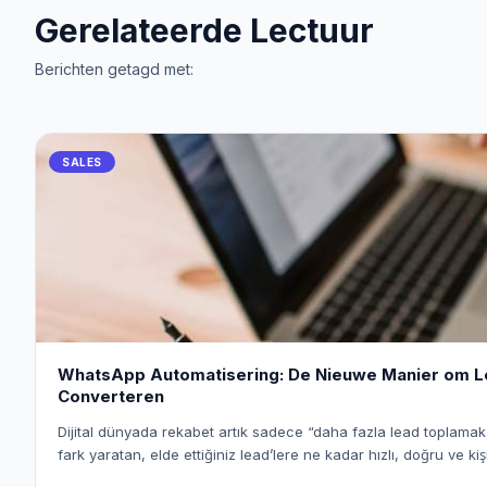
Gerelateerde Lectuur
Berichten getagd met:
SALES
WhatsApp Automatisering: De Nieuwe Manier om L
Converteren
Dijital dünyada rekabet artık sadece “daha fazla lead toplamak”
fark yaratan, elde ettiğiniz lead’lere ne kadar hızlı, doğru ve kişis
Bu noktada WhatsApp, yüksek etkileşim oranlarıyla en güçlü ilet