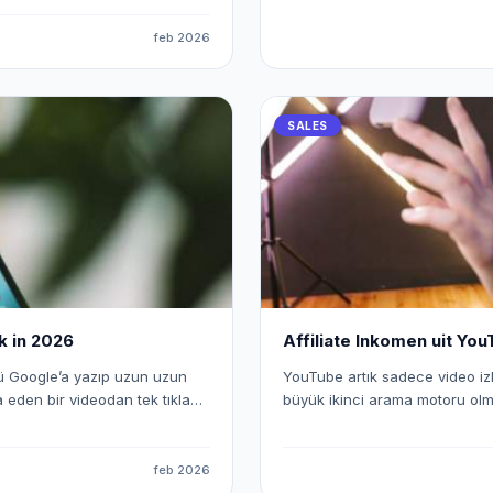
 ve ölçeklenebilir hale
affiliate gelir için en güçlü “son temas nokt
Manuel mesaj atanlar değil, o
feb 2026
eyi ve bu süreci nasıl optimize
SALES
k in 2026
Affiliate Inkomen uit Yo
ünü Google’a yazıp uzun uzun
YouTube artık sadece video izl
a eden bir videodan tek tıkla
büyük ikinci arama motoru olmas
diyoruz. Ve bu oyunun iki ana
affiliate odaklı dijital girişimcile
m kapandı. Sadece video
burada da eski dönem kapandı.
n Instagram ve TikTok’ta
YouTube’dan Affiliate gelir nasıl üretilir? Bugün YouTube’dan ge
feb 2026
daklı dijital yayıncı olarak
kanallar, kendini yalnızca içerik