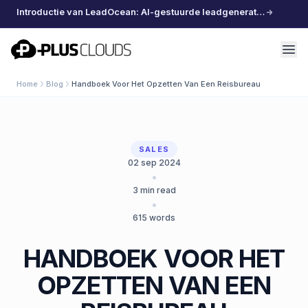
Introductie van LeadOcean: AI-gestuurde leadgeneratie, samengestelde data, moeiteloos schalen
PlusClouds
Home
Blog
Handboek Voor Het Opzetten Van Een Reisbureau
SALES
02 sep 2024
•
3
min read
•
615
words
HANDBOEK VOOR HET
OPZETTEN VAN EEN