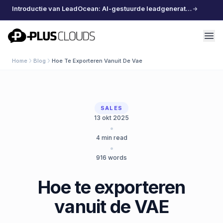
Introductie van LeadOcean: AI-gestuurde leadgeneratie, samengestelde data, moeiteloos schalen
PlusClouds
Home
Blog
Hoe Te Exporteren Vanuit De Vae
SALES
13 okt 2025
•
4
min read
•
916
words
Hoe te exporteren
vanuit de VAE