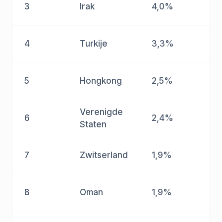
3
Irak
4,0%
4
Turkije
3,3%
5
Hongkong
2,5%
Verenigde
6
2,4%
Staten
7
Zwitserland
1,9%
8
Oman
1,9%