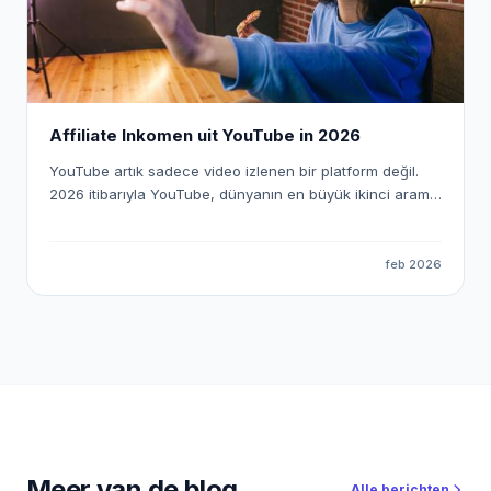
makinelerine nasıl dönüştürebileceğinizi adım adım ele
alıyoruz.
Affiliate Inkomen uit YouTube in 2026
YouTube artık sadece video izlenen bir platform değil.
2026 itibarıyla YouTube, dünyanın en büyük ikinci arama
motoru olmasının yanında; bireysel içerik üreticiler,
bağımsız yayıncılar ve affiliate odaklı dijital girişimciler
için tam teşekküllü bir gelir ekosistemi hâline geldi.
feb 2026
Ancak burada da eski dönem kapandı. “Canım ne isterse
onu çekerim” dönemi bitti. Peki YouTube’dan Affiliate
gelir nasıl üretilir? Bugün YouTube’dan gerçekten para
kazanan kanallar, kendini yalnızca içerik üreticisi olarak
değil; affiliate odaklı dijital yayıncı olarak konumlandırıyor.
Bu yazıda, YouTube’u bir hobi olmaktan çıkarıp SEO +
affiliate gelir makinesi hâline nasıl getirebileceğinizi adım
adım ele alıyoruz.
Meer van de blog
Alle berichten