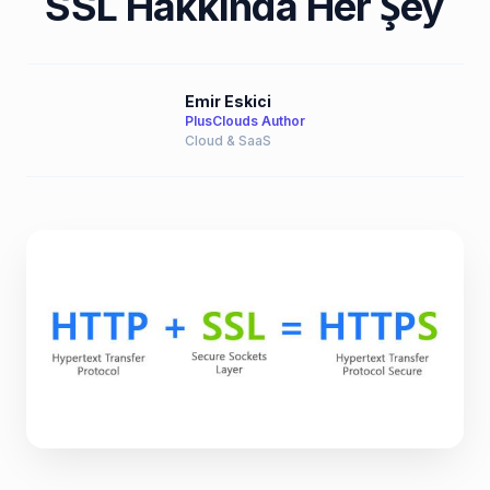
SSL Hakkında Her Şey
Emir Eskici
PlusClouds Author
Cloud & SaaS