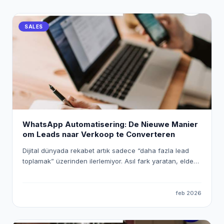
SALES
WhatsApp Automatisering: De Nieuwe Manier
om Leads naar Verkoop te Converteren
Dijital dünyada rekabet artık sadece “daha fazla lead
toplamak” üzerinden ilerlemiyor. Asıl fark yaratan, elde
ettiğiniz lead’lere ne kadar hızlı, doğru ve kişiselleştirilmiş
şekilde ulaştığınız. Bu noktada WhatsApp, yüksek
etkileşim oranlarıyla en güçlü iletişim kanallarından biri
feb 2026
olurken; n8n gibi araçlar sayesinde bu süreci tamamen
otomatik ve ölçeklenebilir hale getirmek mümkün. Bu
yazıda, n8n kullanarak WhatsApp otomasyonu kurmayı,