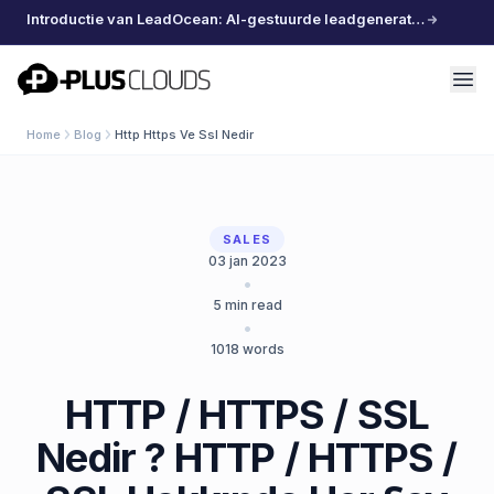
Introductie van LeadOcean: AI-gestuurde leadgeneratie, samengestelde data, moeiteloos schalen
PlusClouds
Home
Blog
Http Https Ve Ssl Nedir
SALES
03 jan 2023
•
5
min read
•
1018
words
HTTP / HTTPS / SSL
Nedir ? HTTP / HTTPS /