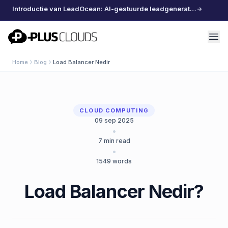
Introductie van LeadOcean: AI-gestuurde leadgeneratie, samengestelde data, moeiteloos schalen
PlusClouds
Home
Blog
Load Balancer Nedir
CLOUD COMPUTING
09 sep 2025
•
7
min read
•
1549
words
Load Balancer Nedir?