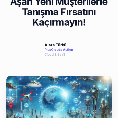
Aşan Yeni Müşterilerle
Tanışma Fırsatını
Kaçırmayın!
Alara Türkü
PlusClouds Author
Cloud & SaaS