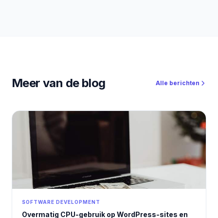
onu çekerim” dönemi bitti. Peki YouTube’dan Affiliate
gelir nasıl üretilir? Bugün YouTube’dan gerçekten para
kazanan kanallar, kendini yalnızca içerik üreticisi olarak
değil; affiliate odaklı dijital yayıncı olarak konumlandırıyor.
Bu yazıda, YouTube’u bir hobi olmaktan çıkarıp SEO +
affiliate gelir makinesi hâline nasıl getirebileceğinizi adım
adım ele alıyoruz.
Meer van de blog
Alle berichten
SOFTWARE DEVELOPMENT
Overmatig CPU-gebruik op WordPress-sites en