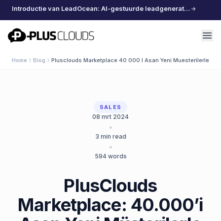
Introductie van LeadOcean: AI-gestuurde leadgeneratie, samengestelde data, moeiteloos schalen
PlusClouds
Home
Blog
Plusclouds Marketplace 40 000 I Asan Yeni Muesterilerle Tani
SALES
08 mrt 2024
•
3
min read
•
594
words
PlusClouds
Marketplace: 40.000’i