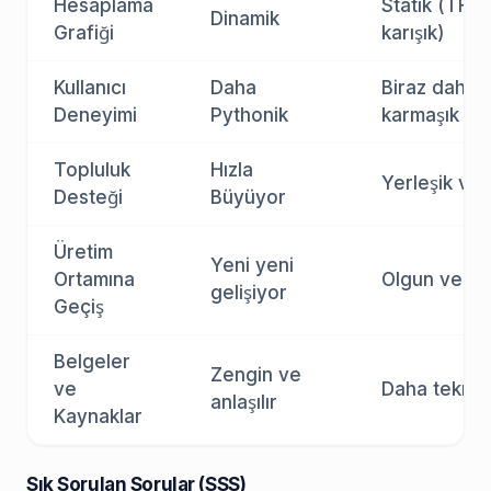
Hesaplama
Statik (TF2 i
Dinamik
Grafiği
karışık)
Kullanıcı
Daha
Biraz daha
Deneyimi
Pythonik
karmaşık
Topluluk
Hızla
Yerleşik ve 
Desteği
Büyüyor
Üretim
Yeni yeni
Ortamına
Olgun ve sta
gelişiyor
Geçiş
Belgeler
Zengin ve
ve
Daha teknik 
anlaşılır
Kaynaklar
Sık Sorulan Sorular (SSS)