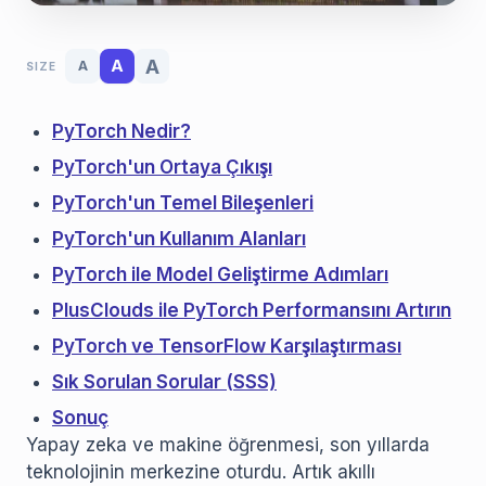
A
A
A
SIZE
PyTorch Nedir?
PyTorch'un Ortaya Çıkışı
PyTorch'un Temel Bileşenleri
PyTorch'un Kullanım Alanları
PyTorch ile Model Geliştirme Adımları
PlusClouds ile PyTorch Performansını Artırın
PyTorch ve TensorFlow Karşılaştırması
Sık Sorulan Sorular (SSS)
Sonuç
Yapay zeka ve makine öğrenmesi, son yıllarda
teknolojinin merkezine oturdu. Artık akıllı