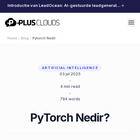
Introductie van LeadOcean: AI-gestuurde leadgeneratie, samengestelde data, moeiteloos schalen
PlusClouds
Home
Blog
Pytorch Nedir
ARTIFICIAL INTELLIGENCE
03 jul 2025
•
4
min read
•
794
words
PyTorch Nedir?