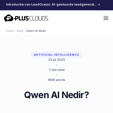
Introductie van LeadOcean: AI-gestuurde leadgeneratie, samengestelde data, moeiteloos schalen
PlusClouds
Home
Blog
Qwen Ai Nedir
ARTIFICIAL INTELLIGENCE
23 jul 2025
•
7
min read
•
1666
words
Qwen AI Nedir?