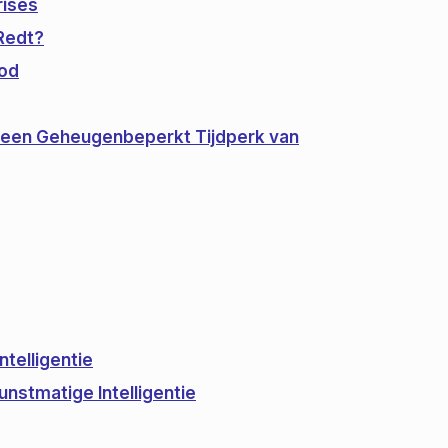
rises
Redt?
bod
in een Geheugenbeperkt Tijdperk van
telligentie
nstmatige Intelligentie