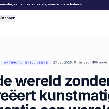
eneratie, samengestelde data, moeiteloos schalen
n
Bronnen
•
•
•
23 dec 2025
5
min read
1156
words
ARTIFICIAL INTELLIGENCE
de wereld zond
eëert kunstmat