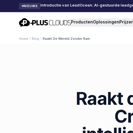
Introductie van LeadOcean: AI-gestuurde leadg
NIEUWS
PlusClouds
Producten
Oplossingen
Prijze
Home
Blog
Raakt De Wereld Zonder Ram
Raakt 
Cr