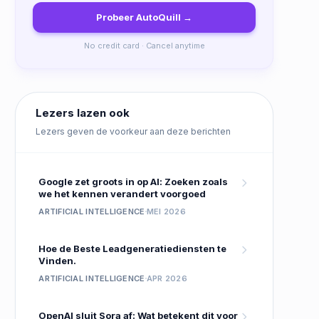
Probeer AutoQuill →
No credit card · Cancel anytime
Lezers lazen ook
Lezers geven de voorkeur aan deze berichten
Google zet groots in op AI: Zoeken zoals
we het kennen verandert voorgoed
ARTIFICIAL INTELLIGENCE
MEI 2026
Hoe de Beste Leadgeneratiediensten te
Vinden.
ARTIFICIAL INTELLIGENCE
APR 2026
OpenAI sluit Sora af: Wat betekent dit voor