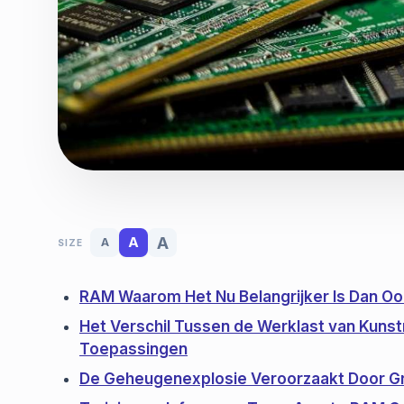
A
A
A
SIZE
RAM Waarom Het Nu Belangrijker Is Dan Oo
Het Verschil Tussen de Werklast van Kunstm
Toepassingen
De Geheugenexplosie Veroorzaakt Door G