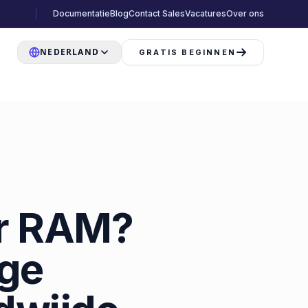
Documentatie
Blog
Contact Sales
Vacatures
Over ons
NEDERLAND
GRATIS BEGINNEN
er RAM?
ige