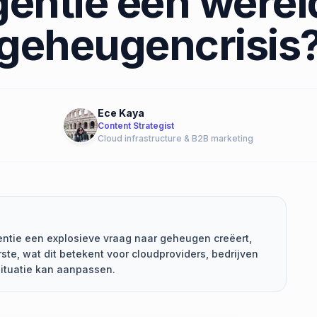
igentie een were
geheugencrisis
Ece Kaya
Content Strategist
Cloud infrastructure & B2B marketing
gentie een explosieve vraag naar geheugen creëert,
te, wat dit betekent voor cloudproviders, bedrijven
ituatie kan aanpassen.