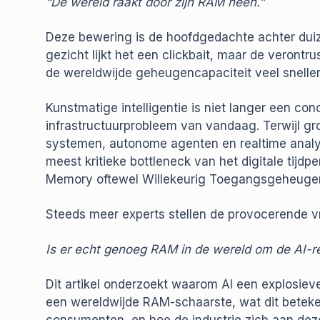
“De wereld raakt door zijn RAM heen.”
Deze bewering is de hoofdgedachte achter du
gezicht lijkt het een clickbait, maar de verontrus
de wereldwijde geheugencapaciteit veel snelle
Kunstmatige intelligentie is niet langer een co
infrastructuurprobleem van vandaag. Terwijl gr
systemen, autonome agenten en realtime analy
meest kritieke bottleneck van het digitale tijd
Memory oftewel Willekeurig Toegangsgeheuge
Steeds meer experts stellen de provocerende v
Is er echt genoeg RAM in de wereld om de AI-r
Dit artikel onderzoekt waarom AI een explosiev
een wereldwijde RAM-schaarste, wat dit beteken