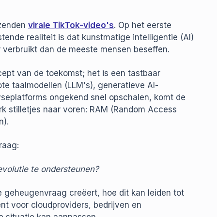
izenden
virale TikTok-video's
. Op het eerste
tende realiteit is dat kunstmatige intelligentie (AI)
r verbruikt dan de meeste mensen beseffen.
ncept van de toekomst; het is een tastbaar
ote taalmodellen (LLM's), generatieve AI-
seplatforms ongekend snel opschalen, komt de
perk stilletjes naar voren: RAM (Random Access
n).
raag:
evolutie te ondersteunen?
e geheugenvraag creëert, hoe dit kan leiden tot
t voor cloudproviders, bedrijven en