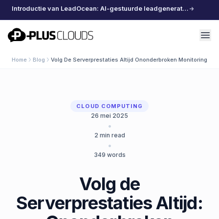
Introductie van LeadOcean: AI-gestuurde leadgeneratie, samengestelde data, moeiteloos schalen
PlusClouds
Home
Blog
Volg De Serverprestaties Altijd Ononderbroken Monitoring Met
CLOUD COMPUTING
26 mei 2025
•
2
min read
•
349
words
Volg de
Serverprestaties Altijd: