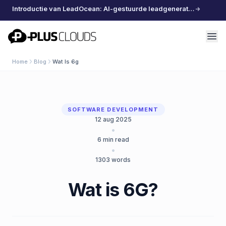
Introductie van LeadOcean: AI-gestuurde leadgeneratie, samengestelde data, moeiteloos schalen
PlusClouds
Home
Blog
Wat Is 6g
SOFTWARE DEVELOPMENT
12 aug 2025
•
6
min read
•
1303
words
Wat is 6G?