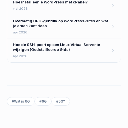
Hoe installeer je WordPress met cPanel?
mei 2026
Overmatig CPU-gebruik op WordPress-sites en wat
je eraan kunt doen
apr 2026
Hoe de SSH-poort op een Linux Virtual Server te
wijzigen (Gedetailleerde Gids)
apr 2026
#
Wat is 6G
#
6G
#
5G?