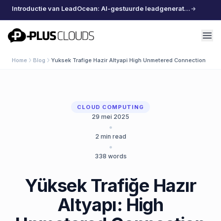
Introductie van LeadOcean: AI-gestuurde leadgeneratie, samengestelde data, moeiteloos schalen
PlusClouds
Home
Blog
Yuksek Trafige Hazir Altyapi High Unmetered Connection
CLOUD COMPUTING
29 mei 2025
•
2
min read
•
338
words
Yüksek Trafiğe Hazır
Altyapı: High