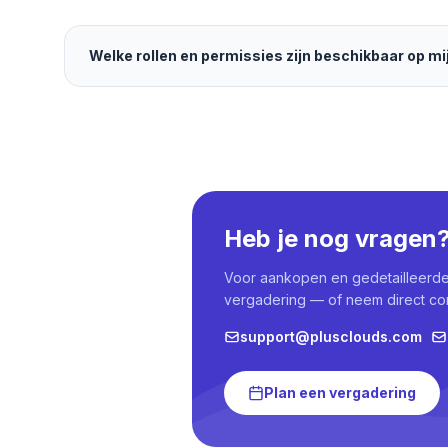
Welke rollen en permissies zijn beschikbaar op m
Heb je nog vragen
Voor aankopen en gedetailleerde 
vergadering — of neem direct con
support@plusclouds.com
Plan een vergadering