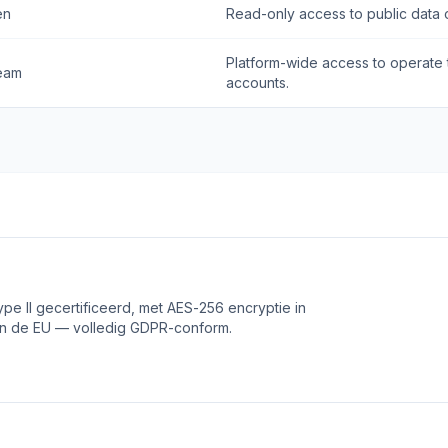
en
Read-only access to public data o
Platform-wide access to operate 
team
accounts.
ype II gecertificeerd, met AES-256 encryptie in
e in de EU — volledig GDPR-conform.