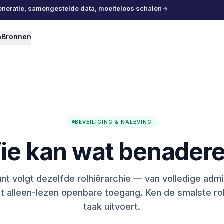
eneratie, samengestelde data, moeiteloos schalen
n
Bronnen
BEVEILIGING & NALEVING
ie kan wat benadere
nt volgt dezelfde rolhiërarchie — van volledige admi
ot alleen-lezen openbare toegang. Ken de smalste rol
taak uitvoert.