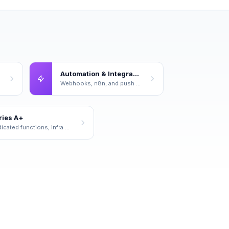
Automation & Integrations
Webhooks, n8n, and push leads anywhere automatically.
ries A+
Dedicated functions, infra pain, enterprise deals.