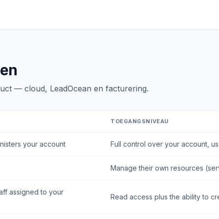
gen
duct — cloud, LeadOcean en facturering.
TOEGANGSNIVEAU
nisters your account
Full control over your account, us
Manage their own resources (serv
aff assigned to your
Read access plus the ability to c