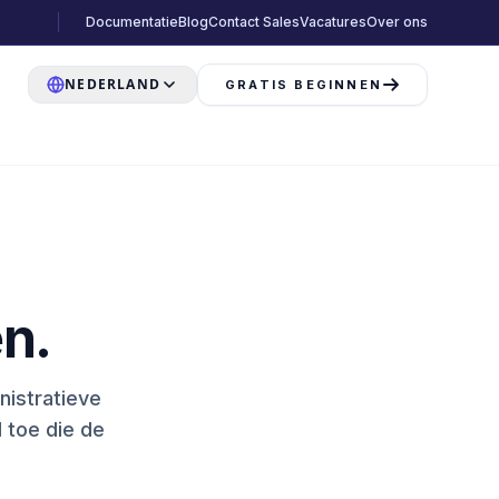
Documentatie
Blog
Contact Sales
Vacatures
Over ons
NEDERLAND
GRATIS BEGINNEN
n.
nistratieve
 toe die de