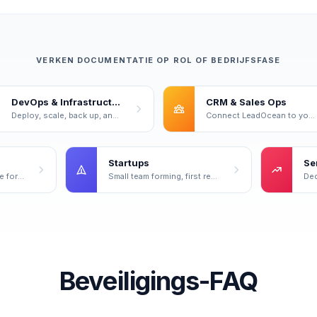
VERKEN DOCUMENTATIE OP ROL OF BEDRIJFSFASE
DevOps & Infrastructure
CRM & Sales Ops
Deploy, scale, back up, and monitor your servers.
Connect LeadOcean to your CRM and sales workflow.
Startups
Se
No team yet — optimize for speed and cost.
Small team forming, first real customers.
Beveiligings-FAQ