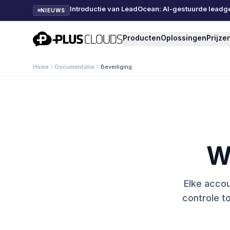
Introductie van LeadOcean: AI-gestuurde leadg
NIEUWS
PlusClouds
Producten
Oplossingen
Prijze
Home
Documentatie
Beveiliging
W
Elke accou
controle t