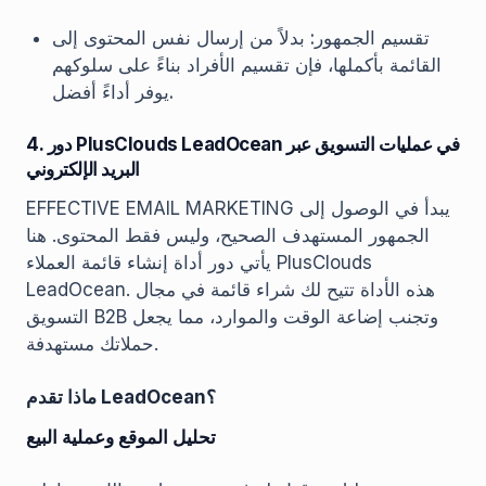
تقسيم الجمهور: بدلاً من إرسال نفس المحتوى إلى
القائمة بأكملها، فإن تقسيم الأفراد بناءً على سلوكهم
يوفر أداءً أفضل.
4. دور PlusClouds LeadOcean في عمليات التسويق عبر
البريد الإلكتروني
EFFECTIVE EMAIL MARKETING يبدأ في الوصول إلى
الجمهور المستهدف الصحيح، وليس فقط المحتوى. هنا
يأتي دور أداة إنشاء قائمة العملاء PlusClouds
LeadOcean. هذه الأداة تتيح لك شراء قائمة في مجال
التسويق B2B وتجنب إضاعة الوقت والموارد، مما يجعل
حملاتك مستهدفة.
ماذا تقدم LeadOcean؟
تحليل الموقع وعملية البيع