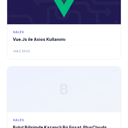
SALES
Vue.Js ile Axios Kullanımı
HAZ 2022
B
SALES
Bulut Bilişimde Kazançlı Bir Fırsat: PlusClouds