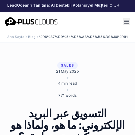
LeadOcean'ı Tanıtma: AI Destekli Potansiyel Müşteri Oluşturma, Özenle Seçilmiş Veriler, Zahmetsiz Büyüme
PlusClouds
Ana Sayfa
Blog
%D8%A7%D9%84%D8%AA%D8%B3%D9%88%D9%8A%
SALES
21 May 2025
•
4
min read
•
771
words
التسويق عبر البريد
الإلكتروني: ما هو، ولماذا هو