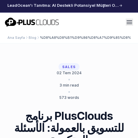
LeadOcean'ı Tanıtma: AI Destekli Potansiyel Müşteri Oluşturma, Özenle Seçilmiş Veriler, Zahmetsiz Büyüme
PlusClouds
Ana Sayfa
Blog
%D8%A8%D8%B1%D9%86%D8%A7%D9%85%D8%AC 
SALES
02 Tem 2024
•
3
min read
•
573
words
برنامج PlusClouds
للتسويق بالعمولة: الأسئلة