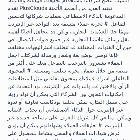
السبب ننصح شركائنا باستخدام تحليلات البيانات والأتمتة.
تقدم PlusClouds تنفيذ العديد من أنظمة الأتمتة
المدعومة بالذكاء الاصطناعي لعمليات شركائها لتحسين
التفاعل. # تجربة عملاء متسقة يعد التواجد عبر الإنترنت
مهمًا جدًا للعلامات التجارية، ولكن قد نتجاهل أحيانًا أهمية
نقل رسائل علامتنا التجارية عبر جميع قنوات الاتصال. في
حين أن القنوات المختلفة قد تتطلب استراتيجيات مختلفة،
فإننا نوصي بوضع لغة وشعار ورسالة لشركتك. اجعل
العملاء يشعرون بالترحيب بالتفاعل معك على أكثر من
منصة من خلال ضمان تجربة سلسة ومتسقة. # المحتوى
التفاعلي اشرك عملاءك بمحتوى تفاعلي مثل استطلاعات
الرأي والاختبارات والندوات عبر الإنترنت. نود التحدث عن
إمكانيات التعاون بين الشركاء التي يمكن أن تولد رؤية.
على سبيل المثال، يمكن لحلقة بودكاست تعاونية أو ندوة
عبر الإنترنت حول الذكاء الاصطناعي أن تجذب الانتباه،
ويمكن لمتابعي كل شريك التعرف على مساحة جديدة عبر
الإنترنت. # تعليقات العملاء وشهاداتهم يمكن أن يؤدي
عرض شهادات العملاء والسعي بنشاط للحصول على