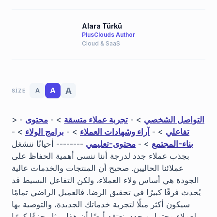
Alara Türkü
PlusClouds Author
Cloud & SaaS
A
A
A
SIZE
التواصل الشخصي
> -
تجربة عملاء متسقة
> -
محتوى
> -
تفاعلي
> -
آراء وشهادات العملاء
> -
برامج الولاء
> -
بناء-المجتمع
> -
محتوى-تعليمي
-------- أحيانًا ننشغل
بجذب عملاء جدد لدرجة أننا ننسى أهمية الحفاظ على
عملائنا الحاليين. صحيح أن المنتجات والخدمات عالية
الجودة هي أساس ولاء العملاء، ولكن التفاعل البسيط قد
يُحدث فرقًا كبيرًا في تحقيق الرضا. فالعميل الراضي تمامًا
سيكون أكثر ميلًا لتجربة خدماتك الجديدة، والتوصية بها
لعملاء محتملين جدد. نعتقد أيضًا أن هذا يمثل جزءًا كبيرًا