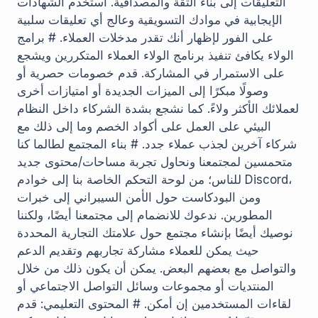
التعليقات إلى بناء الثقة والمصداقية. استخدم الشهادات
الإيجابية في موادك التسويقية وعالج أي تعليقات سلبية
على الفور لإظهار أنك تقدر مدخلات العملاء. # برامج
الولاء يكافئ تنفيذ برنامج الولاء العملاء المتكررين ويشجع
على الاستمرار في المشاركة. قدم خصومات حصرية أو
وصولًا مبكرًا إلى الميزات الجديدة أو امتيازات أخرى
لعملائك الأكثر ولاءً. كما نشجع بشدة الشركاء داخل النظام
البيئي على العمل على أكواد الخصم وما إلى ذلك مع
شركاء آخرين لجذب عملاء جدد. # بناء المجتمع لطالما كنا
متحمسين لمجتمعنا ونحاول تجربة مساحات/محتوى جديد
للناس؛ من لوحة التحكم الخاصة بنا إلى خوادم Discord،
ومن البودكاست حول الأمن السيبراني إلى خبرات
المطورين. ندعوك للانضمام إلى مجتمعنا أيضًا، ولكننا
نوصيك أيضًا بإنشاء مجتمع حول علامتك التجارية المحددة
حيث يمكن للعملاء مشاركة تجاربهم وتقديم الدعم
والتواصل مع بعضهم البعض. يمكن أن يكون ذلك من خلال
المنتديات أو مجموعات وسائل التواصل الاجتماعي أو
لقاءات المستخدمين إن أمكن. # المحتوى التعليمي: قدم