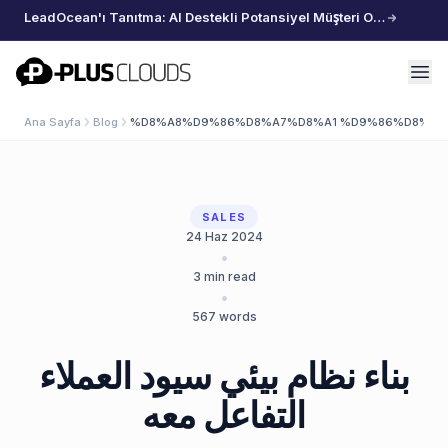
LeadOcean'ı Tanıtma: AI Destekli Potansiyel Müşteri Oluşturma, Özenle Seçilmiş Veriler, Zahmetsiz Büyüme
PlusClouds
Ana Sayfa
Blog
%D8%A8%D9%86%D8%A7%D8%A1 %D9%86%D8%B8
SALES
24 Haz 2024
•
3
min read
•
567
words
بناء نظام بيئي سيود العملاء
التفاعل معه