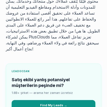
محتوى قيّمًا يُثقف عملاءك حول منتجاتك وخدماتك. يمكن
للمدونات وأدلة الاستخدام ومقاطع الفيديو التعليمية أن
تساعد العملاء على تحقيق أقصى استفادة من عروضك
والحفاظ على تفاعلهم. هذا أمر رائع للعملاء الانطوائيين
مع تخفيف العبء عن فريق دعم العملاء على المدى
الطويل. ها هي! من خلال تطبيق بعض هذه الاستراتيجيات،
يمكن لشركاء PlusClouds تعزيز تفاعل العملاء، مما
سيحقق نتائج رائعة في ولاء العملاء ورضاهم، وفي النهاية،
نجاح أعمال أكبر!
LEADOCEAN
Satış ekibi yanlış potansiyel
müşterilerin peşinde mi?
1.8B+ şirket — arama her zaman ücretsiz
Find My Leads →