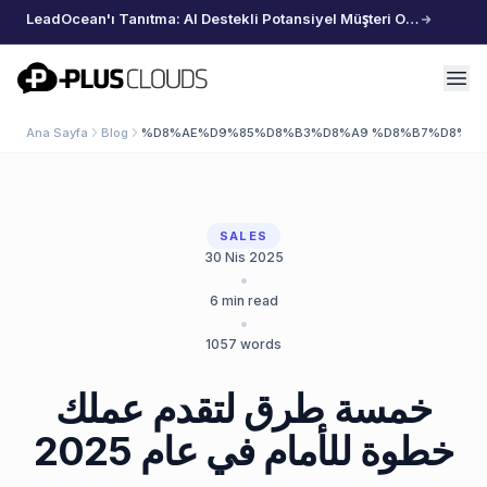
LeadOcean'ı Tanıtma: AI Destekli Potansiyel Müşteri Oluşturma, Özenle Seçilmiş Veriler, Zahmetsiz Büyüme
PlusClouds
Ana Sayfa
Blog
%D8%AE%D9%85%D8%B3%D8%A9 %D8%B7%D8%B1
SALES
30 Nis 2025
•
6
min read
•
1057
words
خمسة طرق لتقدم عملك
خطوة للأمام في عام 2025