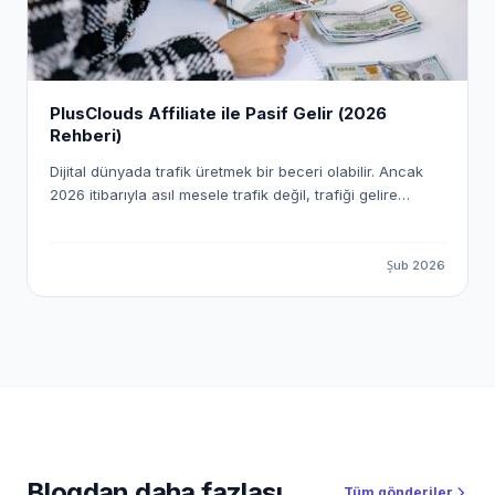
PlusClouds Affiliate ile Pasif Gelir (2026
Rehberi)
Dijital dünyada trafik üretmek bir beceri olabilir. Ancak
2026 itibarıyla asıl mesele trafik değil, trafiği gelire
dönüştürme sistemi kurmak. Affiliate marketing (satış
ortaklığı) yıllardır var. Fakat artık Amazon’dan düşük
komisyonlu ürün satma dönemi kapandı. Gerçek kazanç;
Şub 2026
yüksek sepet tutarlı, B2B SaaS odaklı ve sürekliliği olan
sistemlerde. İşte tam bu noktada PlusClouds devreye
giriyor. 2026’da PlusClouds ile pasif gelir imparatorluğu
kurmak artık çok basit. PlusClouds yalnızca bir bulut
bilişim sağlayıcısı değil; affiliate’ler için yüksek
komisyonlu, ölçeklenebilir ve araç destekli bir gelir
ekosistemi sunuyor.
Blogdan daha fazlası
Tüm gönderiler