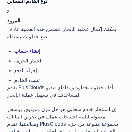
نوع الخادم السحابي
و
المزود
، يمكنك إكمال عملية الإيجار. تتضمن هذه العملية عادة
بضع خطوات بسيطة:
إنشاء حساب
اختيار الحزمة
إجراء الدفع
تثبيت الخادم
تقدم PlusClouds أدلة خطوة بخطوة ومقاطع فيديو
لمساعدتك في تسهيل عملية الإيجار.
إن استئجار خادم سحابي هو حل مرن وموثوق وبأسعار
معقولة لتلبية احتياجات عملك في تخزين البيانات
ومعالجتها. تقدم PlusClouds مجموعة متنوعة من حزم
الخوادم السحابية تناسب احتياجات وميزانيات مختلفة.