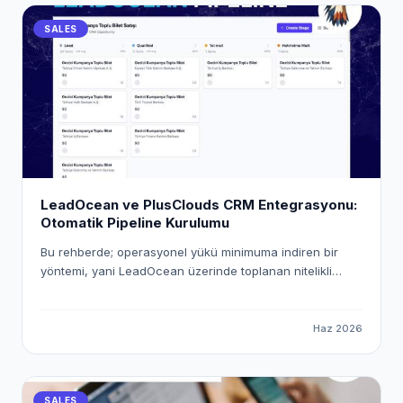
SALES
LeadOcean ve PlusClouds CRM Entegrasyonu:
Otomatik Pipeline Kurulumu
Bu rehberde; operasyonel yükü minimuma indiren bir
yöntemi, yani LeadOcean üzerinde toplanan nitelikli
verileri PlusClouds CRM ekosistemine otomatik olarak
aktarmanın yolunu inceleyeceğiz. "Workspace Pusher"
mekanizmasını kullanarak uçtan uca dijital bir köprü
Haz 2026
kuracak ve satış süreçlerinizi nasıl tam otomatik hale
getirebileceğinizi adım adım ele alacağız.
SALES