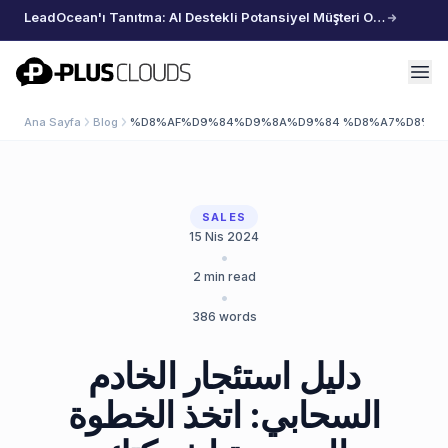
LeadOcean'ı Tanıtma: AI Destekli Potansiyel Müşteri Oluşturma, Özenle Seçilmiş Veriler, Zahmetsiz Büyüme
PlusClouds
Ana Sayfa
Blog
%D8%AF%D9%84%D9%8A%D9%84 %D8%A7%D8%B3
SALES
15 Nis 2024
•
2
min read
•
386
words
دليل استئجار الخادم
السحابي: اتخذ الخطوة