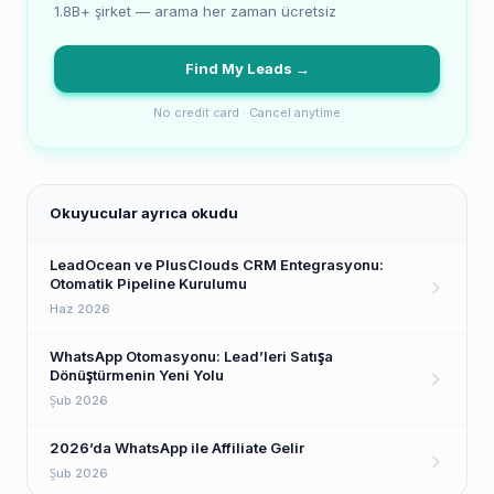
1.8B+ şirket — arama her zaman ücretsiz
Find My Leads →
No credit card · Cancel anytime
Okuyucular ayrıca okudu
LeadOcean ve PlusClouds CRM Entegrasyonu:
Otomatik Pipeline Kurulumu
Haz 2026
WhatsApp Otomasyonu: Lead’leri Satışa
Dönüştürmenin Yeni Yolu
Şub 2026
2026’da WhatsApp ile Affiliate Gelir
Şub 2026