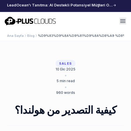
LeadOcean'ı Tanıtma: AI Destekli Potansiyel Müşteri Oluşturma, Özenle Seçilmiş Veriler, Zahmetsiz Büyüme
PlusClouds
Ana Sayfa
Blog
%D9%83%D9%8A%D9%81%D9%8A%D8%A9 %D8%A7
SALES
10 Eki 2025
•
5
min read
•
960
words
كيفية التصدير من هولندا؟