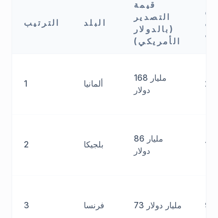
قيمة
ن
التصدير
لي
البلد
الترتيب
(بالدولار
ات
الأمريكي)
168 مليار
22
ألمانيا
1
دولار
86 مليار
11
بلجيكا
2
دولار
9.
73 مليار دولار
فرنسا
3