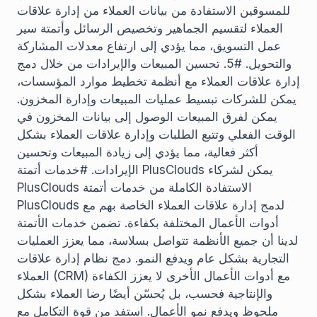
للمسوقين الاستفادة من بيانات العملاء من إدارة علاقات
العملاء لتقسيم الجماهير وتخصيص الرسائل وأتمتة سير
عمل التسويق، مما يؤدي إلى ارتفاع معدلات المشاركة
والتحويل. #5. تحسين المبيعات والإيرادات من خلال دمج
إدارة علاقات العملاء مع أنظمة تخطيط موارد المؤسسات،
يمكن للشركات تبسيط عمليات المبيعات وإدارة المخزون.
يمكن لفرق المبيعات الوصول إلى بيانات المخزون في
الوقت الفعلي وتتبع الطلبات وإدارة علاقات العملاء بشكل
أكثر فعالية، مما يؤدي إلى زيادة المبيعات وتحسين
الإيرادات. #خدمات أتمتة PlusClouds يمكن لشركاء
PlusClouds الاستفادة الكاملة من خدمات أتمتة
PlusClouds لدمج إدارة علاقات العملاء الخاصة بهم مع
أدوات الأعمال المختلفة بكفاءة. تضمن خدمات الأتمتة
لدينا أن جميع الأنظمة تتواصل بسلاسة، مما يعزز العمليات
التجارية بشكل عام ويدفع النمو. دمج نظام إدارة علاقات
العملاء (CRM) مع أدوات الأعمال الأخرى لا يعزز الكفاءة
والإنتاجية فحسب، بل يُحسّن أيضًا رضا العملاء بشكل
ملحوظ ويدفع نمو الأعمال. استفد من قوة التكامل مع