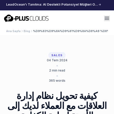
LeadOcean'ı Tanıtma: AI Destekli Potansiyel Müşteri Oluşturma, Özenle Seçilmiş Veriler, Zahmetsiz Büyüme
PlusClouds
Ana Sayfa
Blog
%D9%83%D9%8A%D9%81%D9%8A%D8%A9 %D8%AA
SALES
04 Tem 2024
•
2
min read
•
365
words
كيفية تحويل نظام إدارة
العلاقات مع العملاء لديك إلى