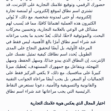
حضورك الرقمي، وتوقيع علامتك التجارية على الإنترنت. قد
تشتري اسم نطاق لموقع إلكتروني، أو لمنصة تجارة
إلكترونية، أو حتى لمدونة شخصية. مع ذلك، لا يُولي
الكثيرون هذه العملية اهتمامًا كافيًا، مما قد يُسبب لهم
مشاكل في الوعي بالعلامة التجارية، وتحسين محركات
البحث، والموثوقية لاحقًا. لذلك، يُعدّ تحديد ما يجب مراعاته
عند شراء اسم نطاق أمرًا بالغ الأهمية، ليس فقط في
المرحلة الأولية، بل أيضًا لتحقيق النجاح على المدى
الطويل. يُحدد اسم نطاقك كيفية تمثيل نفسك على
الإنترنت. إن النطاق الذي يبدو جذابًا، وسهل الحفظ، وسهل
التهجئة، ويتفاعل مع جمهورك المستهدف، يُعطيك ميزةً
كبيرةً على منافسيك. مع ذلك، لا يكفي التركيز فقط على
الجماليات أو السعر، بل يجب أيضًا مراعاة الجوانب التقنية
والقانونية والتسويقية والأمنية. دعونا نستعرض النقاط
الرئيسية التي يجب مراعاتها عند شراء اسم نطاق.
اختيار المجال الذي يعكس هوية علامتك التجارية