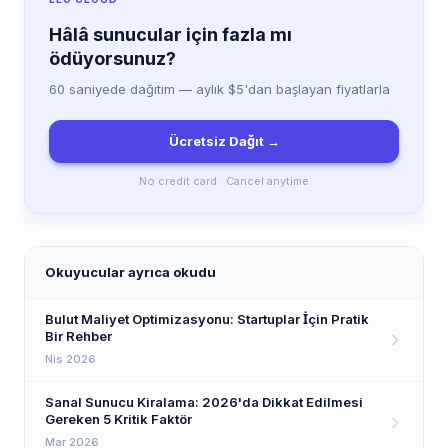
Hâlâ sunucular için fazla mı
ödüyorsunuz?
60 saniyede dağıtım — aylık $5'dan başlayan fiyatlarla
Ücretsiz Dağıt →
No credit card · Cancel anytime
Okuyucular ayrıca okudu
Bulut Maliyet Optimizasyonu: Startuplar İçin Pratik
Bir Rehber
Nis 2026
Sanal Sunucu Kiralama: 2026'da Dikkat Edilmesi
Gereken 5 Kritik Faktör
Mar 2026