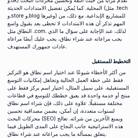
و.uk) تُقدم مزايا من حيث الثقة وتحسين محركات البحث
المحلية. كما يُمكن تفضيل الامتدادات الحديثة (مثل .tech
و.store و.blog وغيرها) للمشاريع الإبداعية. مع ذلك، من
المهم تذكر أن هذه الامتدادات لا تحظى بعد بقبول واسع
النطاق مثل .com. لذلك، عند الإجابة على سؤال ما الذي
يجب مراعاته عند شراء نطاق، يجب عليك أيضًا مراعاة
عادات جمهورك المستهدف.
التخطيط للمستقبل
من أكثر الأخطاء شيوعًا عند اختيار اسم نطاق هو التركيز
فقط على خطة العمل الحالية وتجاهل إمكانيات التوسع
المستقبلية. على سبيل المثال، اختيار اسم يركز فقط على
منتج أو خدمة واحدة قد يعيق خططك للتوسع في قطاعات
مختلفة مستقبلًا. علاوة على ذلك، فإن شراء اسم نطاق
لسنوات متعددة، إن أمكن، يضمن مصداقية تحسين
محركات البحث (SEO) ويمنع الآخرين من شرائه. تعالج
هذه الاستراتيجية جانب النجاح على المدى الطويل فيما
يتعلق بمسألة ما يجب مراعاته عند شراء نطاق.