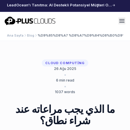
LeadOcean'ı Tanıtma: AI Destekli Potansiyel Müşteri Oluşturma, Özenle Seçilmiş Veriler, Zahmetsiz Büyüme
PlusClouds
Ana Sayfa
Blog
%D9%85%D8%A7 %D8%A7%D9%84%D8%B0%D9%8A
CLOUD COMPUTING
26 Ağu 2025
•
6
min read
•
1037
words
ما الذي يجب مراعاته عند
شراء نطاق؟