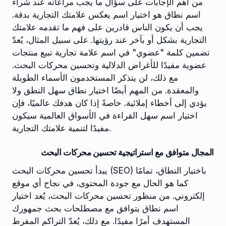
من أهم الإجابات على سؤال ما يجب مراعاته عند شراء
اسم نطاق هو اختيار اسم يعكس علامتك التجارية بدقة.
يجب أن يكون الناس قادرين على فهم ما تقدمه علامتك
التجارية بشكل أو بآخر عند رؤيتها. على سبيل المثال، يُعدّ
تضمين كلمة "عضوي" في اسم علامة تجارية تبيع منتجات
عضوية مفيدًا للأغراض الدلالية وتحسين محركات البحث.
مع ذلك، لن يتذكر المستخدمون الأسماء الطويلة
والمعقدة. من المهم أيضًا اختيار نطاق سهل النطق ولا
يؤدي إلى أخطاء إملائية. خاصةً إذا كان هدفك عالميًا، فإن
اختيار اسم سهل القراءة في الأسواق العالمية سيكون
مفيدًا لتنمية علامتك التجارية.
المجال متوافق مع استراتيجية تحسين محركات البحث
يبدأ تحسين محركات البحث (SEO) باختيار النطاق، تمامًا
كما هو الحال مع جودة المحتوى، في نجاح أي موقع
إلكتروني. من منظور تحسين محركات البحث، يُعد اختيار
اسم نطاق يتوافق مع مصطلحات بحث جمهورك
المستهدف أمرًا مفيدًا. مع ذلك، يُعدّ التراكم المفرط