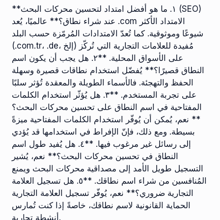
**١. ما هو أفضل امتداد لتحسين محركات البحث (SEO)
عند شراء نطاق؟** عالميًا، يُعد .com الامتداد الأكثر
شيوعًا وموثوقية. كما تُعدّ الامتدادات المُرمّزة حسب البلد
(.com.tr، .de، إلخ) مُفيدة للعلامات التجارية التي تُركّز
على الأسواق المحلية. **٢. هل يجب أن يكون اسم
النطاق قصيرًا؟** يُفضّل استخدام نطاقات قصيرة وسهلة
الحفظ والتهجئة. فالأسماء الطويلة والمعقدة تُؤثر سلبًا
على تجربة المستخدم. **٣. هل يُؤثّر استخدام الكلمات
المفتاحية في اسم النطاق على تحسين محركات البحث؟
** نعم، يُمكن أن يُوفّر استخدام الكلمات المفتاحية ميزةً
بسيطة. ومع ذلك، فإنّ الإفراط في استخدامها قد يُؤدي
إلى رسائل غير مرغوب فيها. **٤. هل يُفيد طول اسم
النطاق في تحسين محركات البحث؟** نعم، يُشير
التسجيل طويل الأمد إلى مصداقية محركات البحث ويمنع
المُنافسين من شراء اسم نطاقك. **٥. هل تسجيل العلامة
التجارية ضروري؟** نعم، يُوفّر تسجيل العلامة التجارية
الحماية القانونية لاسم نطاقك، خاصةً إذا كنت تُمارس
أنشطة تجارية.