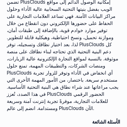
تضمن PlusClouds إمكانية الوصول الدائم إلى مواقع
الويب بفضل بنيتها التحتية السحابية عالية الأداء وحلول
مراكز البيانات الآمنة. فهي تساعد العلامات التجارية على
الحفاظ على حضورها الإلكتروني دون انقطاع من خلال
توفير موارد خوادم قوية، بالإضافة إلى طبقات أمان،
وموازنة تحميل، ونسخ احتياطية، وهيكلية قابلة للتطوير.
لذا، بعد اختيار نطاقك وتسجيله، توفر PlusClouds كل
دعم البنية التحتية الذي تحتاجه لبناء نطاقك على منصة
موثوقة. بالنسبة لمواقع التجارة الإلكترونية عالية الزيارات،
ومنصات الشركات، والتطبيقات المهمة، تمنع حلول
PlusClouds أي انخفاض في الأداء وتوفر للزوار تجربة
مستخدم سريعة. باختصار، من الأمور المهمة الأخرى التي
يجب مراعاتها عند شراء نطاق هي البنية التحتية الأساسية.
في هذا الصدد، تُعزز PlusClouds الحضور الرقمي
للعلامات التجارية، موفرةً تجربة إنترنت آمنة وسريعة
ومستدامة. انضم إلى عالم PlusClouds الآن.
الأسئلة الشائعة