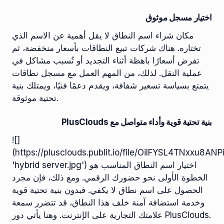
اختيار مسجل موثوق
مكان شراء اسم النطاق لا يقل أهمية عن الاسم الذي
تختاره. هناك شركات تبيع النطاقات بأسعار منخفضة، ثم
تفرض أسعارًا باهظة أثناء التجديد أو تُسبب مشاكل في
عملية النقل. لذلك، من المهم العمل مع مسجل نطاقات
يتمتع بسياسة تسعير شفافة، ويقدم دعمًا فنيًا، ويمتلك بنية
تحتية موثوقة.
بنية تحتية قوية وأداء متواصل مع PlusClouds
![]
(https://plusclouds.publit.io/file/OilFYSL4TNxxu8
'hybrid server.jpg') اختيار اسم النطاق المناسب هو
الخطوة الأولى نحو حضورك الرقمي. ومع ذلك، فإن مجرد
الحصول على اسم نطاق لا يكفي. فبدون بنية تحتية قوية
وخدمة استضافة آمنة خلف هذا النطاق، قد تتضرر سمعة
علامتك التجارية على الإنترنت. وهنا يأتي دور PlusClouds.