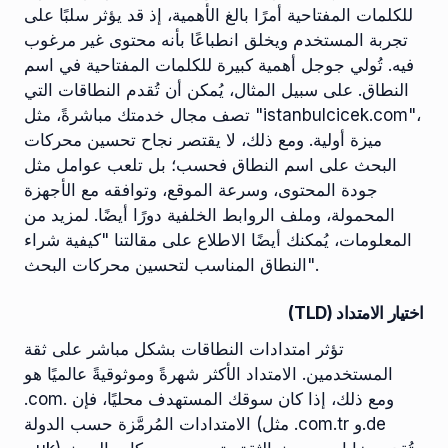
للكلمات المفتاحية أمرًا بالغ الأهمية، إذ قد يؤثر سلبًا على
تجربة المستخدم ويخلق انطباعًا بأنه محتوى غير مرغوب
فيه. تُولي جوجل أهمية كبيرة للكلمات المفتاحية في اسم
النطاق. على سبيل المثال، يُمكن أن تُقدم النطاقات التي
تصف مجال خدمتك مباشرةً، مثل "istanbulcicek.com"،
ميزة أولية. ومع ذلك، لا يقتصر نجاح تحسين محركات
البحث على اسم النطاق فحسب؛ بل تلعب عوامل مثل
جودة المحتوى، وسرعة الموقع، وتوافقه مع الأجهزة
المحمولة، وملف الروابط الخلفية دورًا أيضًا. لمزيد من
المعلومات، يُمكنك أيضًا الاطلاع على مقالتنا "كيفية شراء
النطاق المناسب لتحسين محركات البحث".
اختيار الامتداد (TLD)
تؤثر امتدادات النطاقات بشكل مباشر على ثقة
المستخدمين. الامتداد الأكثر شهرةً وموثوقيةً عالميًا هو
.com. ومع ذلك، إذا كان سوقك المستهدف محليًا، فإن
الامتدادات المُرمَّزة حسب الدولة (مثل .com.tr و.de