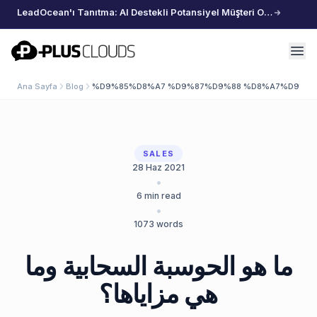
LeadOcean'ı Tanıtma: AI Destekli Potansiyel Müşteri Oluşturma, Özenle Seçilmiş Veriler, Zahmetsiz Büyüme
PlusClouds
Ana Sayfa
Blog
%D9%85%D8%A7 %D9%87%D9%88 %D8%A7%D9%8
SALES
28 Haz 2021
•
6
min read
•
1073
words
ما هو الحوسبة السحابية وما
هي مزاياها؟