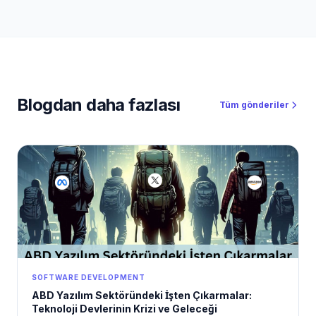
giriyor. 2026’da PlusClouds ile pasif gelir imparatorluğu
kurmak artık çok basit. PlusClouds yalnızca bir bulut
bilişim sağlayıcısı değil; affiliate’ler için yüksek
komisyonlu, ölçeklenebilir ve araç destekli bir gelir
ekosistemi sunuyor.
Blogdan daha fazlası
Tüm gönderiler
SOFTWARE DEVELOPMENT
ABD Yazılım Sektöründeki İşten Çıkarmalar:
Teknoloji Devlerinin Krizi ve Geleceği