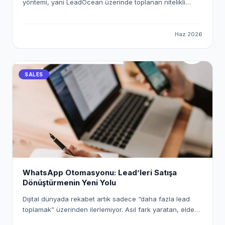
yöntemi, yani LeadOcean üzerinde toplanan nitelikli
verileri PlusClouds CRM ekosistemine otomatik olarak
aktarmanın yolunu inceleyeceğiz. "Workspace Pusher"
mekanizmasını kullanarak uçtan uca dijital bir köprü
Haz 2026
kuracak ve satış süreçlerinizi nasıl tam otomatik hale
getirebileceğinizi adım adım ele alacağız.
SALES
WhatsApp Otomasyonu: Lead’leri Satışa
Dönüştürmenin Yeni Yolu
Dijital dünyada rekabet artık sadece “daha fazla lead
toplamak” üzerinden ilerlemiyor. Asıl fark yaratan, elde
ettiğiniz lead’lere ne kadar hızlı, doğru ve kişiselleştirilmiş