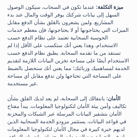
ميزة التكلفة:
عندما تكون في السحاب، سيكون الوصول
السهل إلى بيانات شركتك يوفر الوقت والمال عند بدء
المشاريع. ولمن يشعرون بالقلق بشأن الدفع مقابل
الميزات التي يحتاجونها أو لا يحتاجونها، فإن معظم خدمات
الحوسبة السحابية تعتمد على نظام الدفع حسب
الاستخدام. وهذا يعني أنك ستكسب على الأقل إذا لم
تستفد من ما تقدمه السحابة. يطبق نظام الدفع حسب
الاستخدام أيضًا على مساحة تخزين البيانات اللازمة لتقديم
الخدمة لمساهميك وزبائنك؛ مما يعني أنك ستحصل بالضبط
على المساحة التي تحتاجها ولن تدفع مقابل أي مساحة
غير مستخدمة.
الأمان:
بانتقالك إلى السحابة، لم يعد لديك القلق بشأن
تكاليف وأمن بيئة الأمان لتكنولوجيا المعلومات. يبدأ مفتاح
الأمان بتشفير البيانات المرسلة عبر الشبكات والمخزنة
في قواعد البيانات. يستثمر مزودو الخدمة السحابية الذين
لديهم خبرة كبيرة في مجال الأمان لتكنولوجيا المعلومات
لتوفير الحماية ضد التهديدات المحتملة، ولضمان التوافق