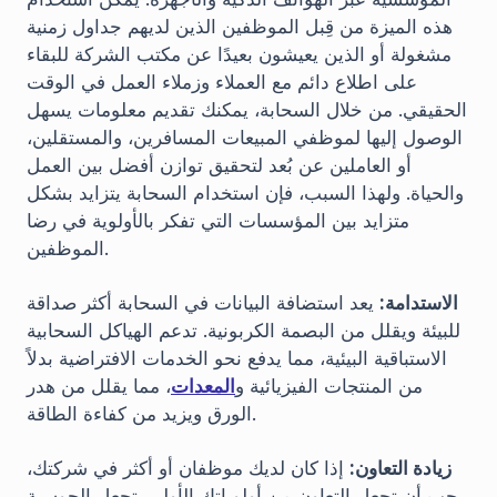
هذه الميزة من قِبل الموظفين الذين لديهم جداول زمنية
مشغولة أو الذين يعيشون بعيدًا عن مكتب الشركة للبقاء
على اطلاع دائم مع العملاء وزملاء العمل في الوقت
الحقيقي. من خلال السحابة، يمكنك تقديم معلومات يسهل
الوصول إليها لموظفي المبيعات المسافرين، والمستقلين،
أو العاملين عن بُعد لتحقيق توازن أفضل بين العمل
والحياة. ولهذا السبب، فإن استخدام السحابة يتزايد بشكل
متزايد بين المؤسسات التي تفكر بالأولوية في رضا
الموظفين.
الاستدامة:
يعد استضافة البيانات في السحابة أكثر صداقة
للبيئة ويقلل من البصمة الكربونية. تدعم الهياكل السحابية
الاستباقية البيئية، مما يدفع نحو الخدمات الافتراضية بدلاً
من المنتجات الفيزيائية و
المعدات
، مما يقلل من هدر
الورق ويزيد من كفاءة الطاقة.
زيادة التعاون:
إذا كان لديك موظفان أو أكثر في شركتك،
يجب أن تجعل التعاون من أولوياتك الأولى. تجعل الحوسبة