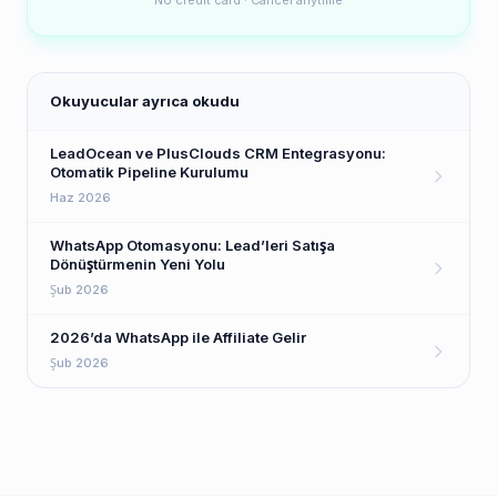
No credit card · Cancel anytime
Okuyucular ayrıca okudu
LeadOcean ve PlusClouds CRM Entegrasyonu:
Otomatik Pipeline Kurulumu
Haz 2026
WhatsApp Otomasyonu: Lead’leri Satışa
Dönüştürmenin Yeni Yolu
Şub 2026
2026’da WhatsApp ile Affiliate Gelir
Şub 2026