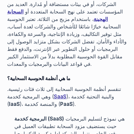
الشركات، أو في بيئات مستضافة أو مُدارة. العديد من
المؤسسات تعتمد على نهج السحابة المتعددة أو
السحابة
الهجينة
، باستخدام مزيج من الثلاثة. تعتبر الحوسبة
السحابية خيارًا شائعًا للأشخاص والشركات لعدة أسباب،
مثل توفير التكاليف، وزيادة الإنتاجية، والسرعة والكفاءة،
والأداء والأمان. تفضل الشركات بشكل متزايد الوصول إلى
البرمجيات أو حلول التطوير عبر الإنترنت، والدفع فقط
مقابل القوة الحوسبية المطلوبة بدلاً من الاستثمار الكبير
في قواعد البيانات والبرمجيات والمعدات.
ما هي أنظمة الحوسبة السحابية؟
تنقسم أنظمة الحوسبة السحابية إلى ثلاث فئات رئيسية.
)، والبنية التحتية كخدمة
SaaS
وهي البرمجية كخدمة (
).
PaaS
)، والمنصة كخدمة (
IaaS
(
هي نموذج لتسليم البرمجيات
البرمجية كخدمة (SaaS)
حيث يستضيف مزود السحابة تطبيقات العميل في
موقعه الخاص. تتولى الشركة إدارة كومة التكنولوجيا