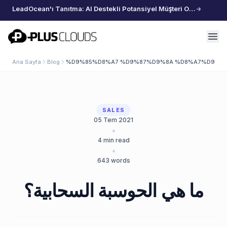
LeadOcean'ı Tanıtma: AI Destekli Potansiyel Müşteri Oluşturma, Özenle Seçilmiş Veriler, Zahmetsiz Büyüme
PlusClouds
Ana Sayfa
Blog
%D9%85%D8%A7 %D9%87%D9%8A %D8%A7%D9%8
SALES
05 Tem 2021
•
4
min read
•
643
words
ما هي الحوسبة السحابية؟