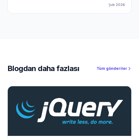
komisyonlu ürün satma dönemi kapandı. Gerçek kazanç;
Şub 2026
yüksek sepet tutarlı, B2B SaaS odaklı ve sürekliliği olan
sistemlerde. İşte tam bu noktada PlusClouds devreye
giriyor. 2026’da PlusClouds ile pasif gelir imparatorluğu
kurmak artık çok basit. PlusClouds yalnızca bir bulut
bilişim sağlayıcısı değil; affiliate’ler için yüksek
komisyonlu, ölçeklenebilir ve araç destekli bir gelir
ekosistemi sunuyor.
Blogdan daha fazlası
Tüm gönderiler