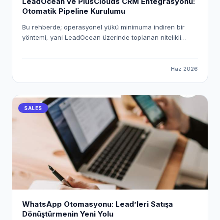
LeadOcean ve PlusClouds CRM Entegrasyonu:
Otomatik Pipeline Kurulumu
Bu rehberde; operasyonel yükü minimuma indiren bir
yöntemi, yani LeadOcean üzerinde toplanan nitelikli
verileri PlusClouds CRM ekosistemine otomatik olarak
aktarmanın yolunu inceleyeceğiz. "Workspace Pusher"
mekanizmasını kullanarak uçtan uca dijital bir köprü
Haz 2026
kuracak ve satış süreçlerinizi nasıl tam otomatik hale
getirebileceğinizi adım adım ele alacağız.
SALES
WhatsApp Otomasyonu: Lead’leri Satışa
Dönüştürmenin Yeni Yolu