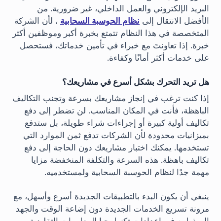
البريد الإلكتروني والعمل الداخلي، غير ضرورية. من
الأفضل الانتقال إلى
نظام الحوسبة السحابية
، لأن الشركة
المتخصصة في هذا النظام تتمتع بخبرة أكبر وموظفين أكثر
خبرة. إذا تعاونتَ مع خبراء في تأمين خدماتك، فستحصل
على خدمات أكثر أمانًا وكفاءة.
هل تريد التحرك بشكل أسرع في مشاريعك؟
إذا كنت ترغب في إنجاز مشاريعك بسرعة وتجنب التكاليف
الباهظة، فأنت في المكان المناسب. لن تضطر إلى دفع
تكاليف أولية كبيرة أو إجراءات شراء طويلة، بل ستدفع
بميزانيات محدودة لأن الشركات تدفع ثمن الموارد التي
تستخدمها. يمكنك اختبار مشاريعك دون الحاجة إلى دفع
تكاليف باهظة. هذه السرعة والتكلفة المنخفضة مزايا
مهمة جدًا لنظام الحوسبة السحابية ولمستخدميه.
ينبغي أن يكون البدء بالتطبيقات الجديدة أسرع وأسهل، مع
مرونة تسريع الخدمات الجديدة دون إضاعة الوقت والجهد
المبذولين في إعدادات تكنولوجيا المعلومات التقليدية.