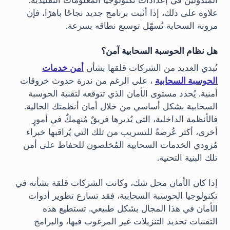
علاوة على ذلك، إذا أثبت برنامج جديد نجاحًا باهرًا، فإن
مرونة السحابة تُسهّل توسيع نطاقه بسرعة.
هل نظام الحوسبة السحابية آمن؟
تُبدي العديد من الشركات قلقها بشأن
أمن خدمات
الحوسبة السحابية
، على الرغم من ندرة حدوث خروقات
أمنية. يُحدد مستوى الأمان الذي تتوقعه لتقنية الحوسبة
السحابية بشكل أساسي من خلال أمان أنظمتك الحالية.
فالأنظمة الداخلية، التي يُديرها فريقٌ مُنهمكٌ في أمورٍ
أخرى، أكثر عُرضةً للتسريب من تلك التي يُراقبها خبراء
مُزودي الخدمات السحابية المُخلصون للحفاظ على أمن
تلك البنية التحتية.
إذا كان الأمان محل شك، وكانت الشركات قلقة بشأنه في
تكنولوجيا الحوسبة السحابية، فقد تسارع تطوير أدوات
الأمان في هذا المجال بشكل طبيعي. تستطيع هذه
التقنيات تحديد التنزيلات غير المرغوب فيها، والبرامج