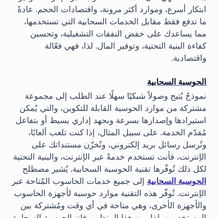
ابتكار أسرع، وموارد أكثر مرونة، واقتصادات الحجم. عادةً
ما تدفع فقط مقابل الخدمات السحابية التي تستخدمها،
مما يساعدك على خفض النفقات التشغيلية، وتحسين
كفاءة البنية التحتية، وتوفير المال. لذا، فهي فعّالة
واقتصادية.
الحوسبة السحابية
نموذجٌ يُتيح وصولاً شبكيًا سهلًا عند الطلب إلى مجموعة
مشتركة من موارد الحوسبة القابلة للتكوين، والتي يُمكن
استيرادها وإصدارها بسرعة وبجهد إداري بسيط أو بتفاعل
مُقدّم الخدمة. على سبيل المثال، إذا كنت تلعب ألعابًا،
وتُرسل رسائل بريد إلكتروني، وتُخزّن مستنداتك على
الإنترنت، فأنت تستخدم خدمةً عبر الإنترنت، والبنية التحتية
لكل ذلك تُوفّرها تقنية الحوسبة السحابية. يُشير مصطلح
الحوسبة السحابية
إلى جميع خدمات الحاسوب المُتاحة عبر
الإنترنت. تُوفّر هذه التقنية موارد حوسبة لأجهزة الحاسوب
والأجهزة الأخرى، وهي متاحة في أي وقت ومُشتركة بين
المستخدمين. لذا، من هذا المنظور، فإن الحوسبة السحابية