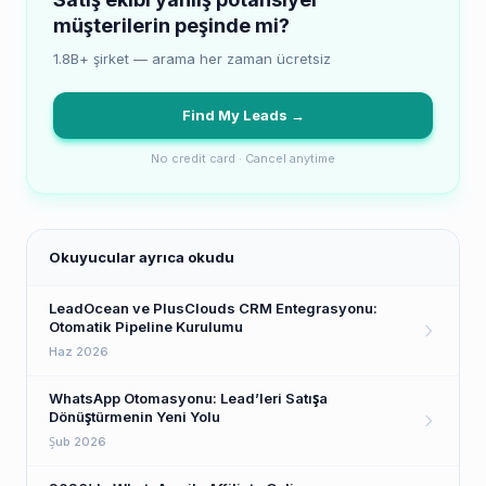
müşterilerin peşinde mi?
1.8B+ şirket — arama her zaman ücretsiz
Find My Leads →
No credit card · Cancel anytime
Okuyucular ayrıca okudu
LeadOcean ve PlusClouds CRM Entegrasyonu:
Otomatik Pipeline Kurulumu
Haz 2026
WhatsApp Otomasyonu: Lead’leri Satışa
Dönüştürmenin Yeni Yolu
Şub 2026