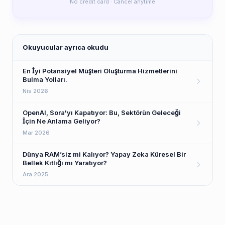
No credit card · Cancel anytime
Okuyucular ayrıca okudu
En İyi Potansiyel Müşteri Oluşturma Hizmetlerini
Bulma Yolları.
Nis 2026
OpenAI, Sora'yı Kapatıyor: Bu, Sektörün Geleceği
İçin Ne Anlama Geliyor?
Mar 2026
Dünya RAM’siz mi Kalıyor? Yapay Zeka Küresel Bir
Bellek Kıtlığı mı Yaratıyor?
Ara 2025