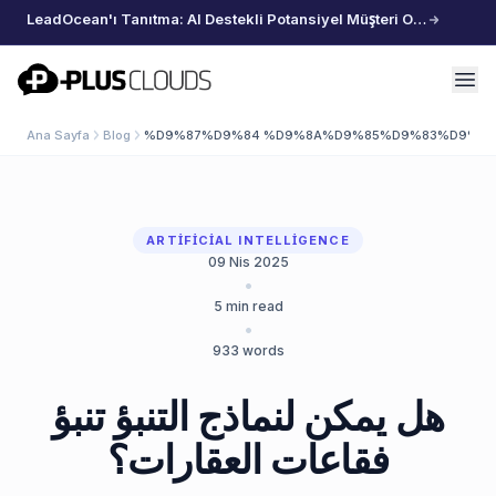
LeadOcean'ı Tanıtma: AI Destekli Potansiyel Müşteri Oluşturma, Özenle Seçilmiş Veriler, Zahmetsiz Büyüme
PlusClouds
Ana Sayfa
Blog
%D9%87%D9%84 %D9%8A%D9%85%D9%83%D9%86
ARTIFICIAL INTELLIGENCE
09 Nis 2025
•
5
min read
•
933
words
هل يمكن لنماذج التنبؤ تنبؤ
فقاعات العقارات؟