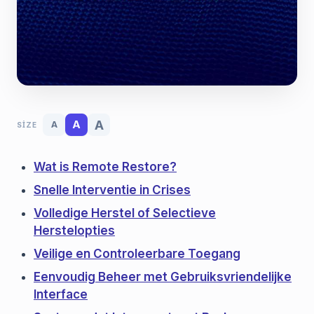
A
A
A
SIZE
Wat is Remote Restore?
Snelle Interventie in Crises
Volledige Herstel of Selectieve
Herstelopties
Veilige en Controleerbare Toegang
Eenvoudig Beheer met Gebruiksvriendelijke
Interface