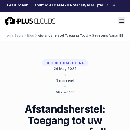
LeadOcean'ı Tanıtma: AI Destekli Potansiyel Müşteri Oluşturma, Özenle Seçilmiş Veriler, Zahmetsiz Büyüme
PlusClouds
Ana Sayfa
Blog
Afstandsherstel Toegang Tot Uw Gegevens Vanaf Elke Lo
CLOUD COMPUTING
26 May 2025
•
3
min read
•
507
words
Afstandsherstel:
Toegang tot uw