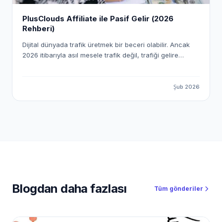
PlusClouds Affiliate ile Pasif Gelir (2026
Rehberi)
Dijital dünyada trafik üretmek bir beceri olabilir. Ancak
2026 itibarıyla asıl mesele trafik değil, trafiği gelire
dönüştürme sistemi kurmak. Affiliate marketing (satış
ortaklığı) yıllardır var. Fakat artık Amazon’dan düşük
komisyonlu ürün satma dönemi kapandı. Gerçek kazanç;
Şub 2026
yüksek sepet tutarlı, B2B SaaS odaklı ve sürekliliği olan
sistemlerde. İşte tam bu noktada PlusClouds devreye
giriyor. 2026’da PlusClouds ile pasif gelir imparatorluğu
kurmak artık çok basit. PlusClouds yalnızca bir bulut
bilişim sağlayıcısı değil; affiliate’ler için yüksek
komisyonlu, ölçeklenebilir ve araç destekli bir gelir
ekosistemi sunuyor.
Blogdan daha fazlası
Tüm gönderiler