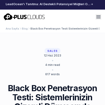
LeadOcean'ı Tanıtma: AI Destekli Potansiyel Müşteri Oluşturma, Özenle Seçilmiş Veriler, Zahmetsiz Büyüme
PlusClouds
Ana Sayfa
Blog
Black Box Penetrasyon Testi Sistemlerinizin Gizemli Duen
SALES
12 Haz 2023
•
4
min read
•
617
words
Black Box Penetrasyon
Testi: Sistemlerinizin