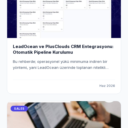
LeadOcean ve PlusClouds CRM Entegrasyonu:
Otomatik Pipeline Kurulumu
Bu rehberde; operasyonel yükü minimuma indiren bir
yöntemi, yani LeadOcean üzerinde toplanan nitelikli
verileri PlusClouds CRM ekosistemine otomatik olarak
aktarmanın yolunu inceleyeceğiz. "Workspace Pusher"
mekanizmasını kullanarak uçtan uca dijital bir köprü
Haz 2026
kuracak ve satış süreçlerinizi nasıl tam otomatik hale
getirebileceğinizi adım adım ele alacağız.
SALES