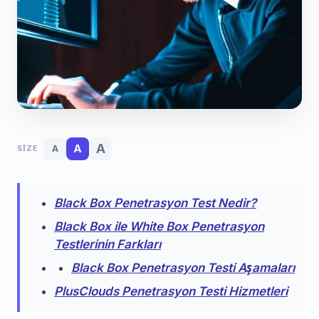
A
A
A
SIZE
Black Box Penetrasyon Test Nedir?
Black Box ile White Box Penetrasyon
Testlerinin Farkları
Black Box Penetrasyon Testi Aşamaları
PlusClouds Penetrasyon Testi Hizmetleri