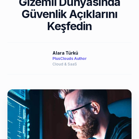
Gizemli Dünyasında
Güvenlik Açıklarını
Keşfedin
Alara Türkü
PlusClouds Author
Cloud & SaaS