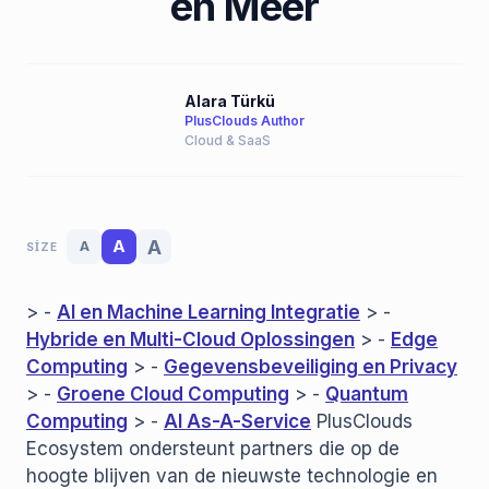
en Meer
Alara Türkü
PlusClouds Author
Cloud & SaaS
A
A
A
SIZE
> -
AI en Machine Learning Integratie
> -
Hybride en Multi-Cloud Oplossingen
> -
Edge
Computing
> -
Gegevensbeveiliging en Privacy
> -
Groene Cloud Computing
> -
Quantum
Computing
> -
AI As-A-Service
PlusClouds
Ecosystem ondersteunt partners die op de
hoogte blijven van de nieuwste technologie en