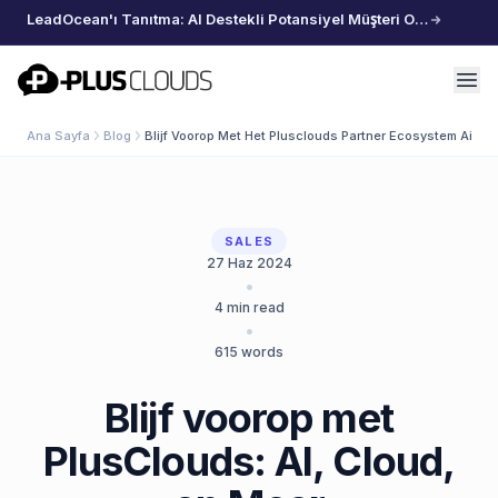
LeadOcean'ı Tanıtma: AI Destekli Potansiyel Müşteri Oluşturma, Özenle Seçilmiş Veriler, Zahmetsiz Büyüme
PlusClouds
Ana Sayfa
Blog
Blijf Voorop Met Het Plusclouds Partner Ecosystem Ai Cl
SALES
27 Haz 2024
•
4
min read
•
615
words
Blijf voorop met
PlusClouds: AI, Cloud,