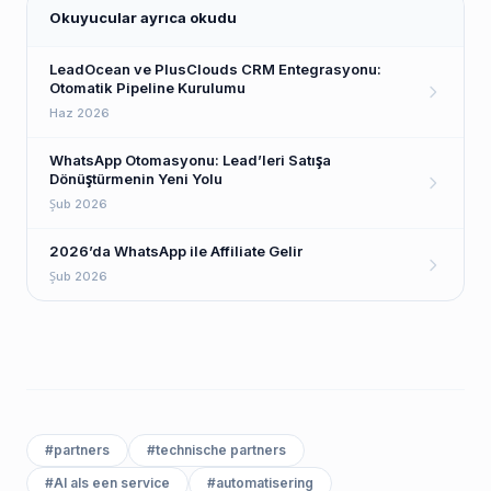
Okuyucular ayrıca okudu
LeadOcean ve PlusClouds CRM Entegrasyonu:
Otomatik Pipeline Kurulumu
Haz 2026
WhatsApp Otomasyonu: Lead’leri Satışa
Dönüştürmenin Yeni Yolu
Şub 2026
2026’da WhatsApp ile Affiliate Gelir
Şub 2026
#
partners
#
technische partners
#
AI als een service
#
automatisering