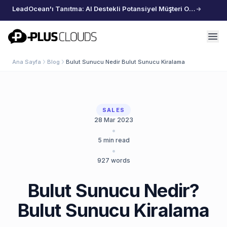
LeadOcean'ı Tanıtma: AI Destekli Potansiyel Müşteri Oluşturma, Özenle Seçilmiş Veriler, Zahmetsiz Büyüme
PlusClouds
Ana Sayfa
Blog
Bulut Sunucu Nedir Bulut Sunucu Kiralama
SALES
28 Mar 2023
•
5
min read
•
927
words
Bulut Sunucu Nedir?
Bulut Sunucu Kiralama