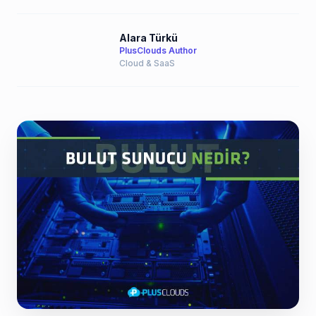
Alara Türkü
PlusClouds Author
Cloud & SaaS