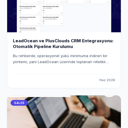
LeadOcean ve PlusClouds CRM Entegrasyonu:
Otomatik Pipeline Kurulumu
Bu rehberde; operasyonel yükü minimuma indiren bir
yöntemi, yani LeadOcean üzerinde toplanan nitelikli
verileri PlusClouds CRM ekosistemine otomatik olarak
aktarmanın yolunu inceleyeceğiz. "Workspace Pusher"
mekanizmasını kullanarak uçtan uca dijital bir köprü
Haz 2026
kuracak ve satış süreçlerinizi nasıl tam otomatik hale
getirebileceğinizi adım adım ele alacağız.
SALES