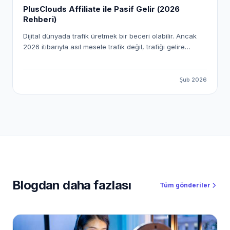
PlusClouds Affiliate ile Pasif Gelir (2026
Rehberi)
Dijital dünyada trafik üretmek bir beceri olabilir. Ancak
2026 itibarıyla asıl mesele trafik değil, trafiği gelire
dönüştürme sistemi kurmak. Affiliate marketing (satış
ortaklığı) yıllardır var. Fakat artık Amazon’dan düşük
komisyonlu ürün satma dönemi kapandı. Gerçek kazanç;
Şub 2026
yüksek sepet tutarlı, B2B SaaS odaklı ve sürekliliği olan
sistemlerde. İşte tam bu noktada PlusClouds devreye
giriyor. 2026’da PlusClouds ile pasif gelir imparatorluğu
kurmak artık çok basit. PlusClouds yalnızca bir bulut
bilişim sağlayıcısı değil; affiliate’ler için yüksek
komisyonlu, ölçeklenebilir ve araç destekli bir gelir
ekosistemi sunuyor.
Blogdan daha fazlası
Tüm gönderiler