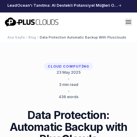
LeadOcean'ı Tanıtma: AI Destekli Potansiyel Müşteri Oluşturma, Özenle Seçilmiş Veriler, Zahmetsiz Büyüme
PlusClouds
Ana Sayfa
Blog
Data Protection Automatic Backup With Plusclouds
CLOUD COMPUTING
23 May 2025
•
3
min read
•
436
words
Data Protection:
Automatic Backup with