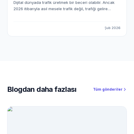
Dijital dünyada trafik üretmek bir beceri olabilir. Ancak
2026 itibarıyla asıl mesele trafik değil, trafiği gelire
dönüştürme sistemi kurmak. Affiliate marketing (satış
ortaklığı) yıllardır var. Fakat artık Amazon’dan düşük
komisyonlu ürün satma dönemi kapandı. Gerçek kazanç;
Şub 2026
yüksek sepet tutarlı, B2B SaaS odaklı ve sürekliliği olan
sistemlerde. İşte tam bu noktada PlusClouds devreye
giriyor. 2026’da PlusClouds ile pasif gelir imparatorluğu
kurmak artık çok basit. PlusClouds yalnızca bir bulut
bilişim sağlayıcısı değil; affiliate’ler için yüksek
komisyonlu, ölçeklenebilir ve araç destekli bir gelir
ekosistemi sunuyor.
Blogdan daha fazlası
Tüm gönderiler