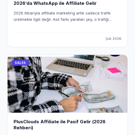
2026’da WhatsApp ile Affiliate Gelir
2026 itibarıyla affiliate marketing artık sadece trafik
üretmekle ilgili değil. Asıl farkı yaratan şey, o trafiği
doğrudan satışa dönüştürebilmek. İşte burada WhatsApp
devreye giriyor. 2026’da WhatsApp ile Affiliate Gelir nasıl
elde edilir? E-posta açılma oranları düşerken, WhatsApp
Şub 2026
mesajlarının okunma oranı %90’ların üzerinde. Yani
doğru stratejiyle WhatsApp, affiliate gelir için en güçlü
“son temas noktası” haline geliyor. Ama burada kritik
SALES
fark şu: Manuel mesaj atanlar değil, otomasyon kuranlar
kazanıyor.
PlusClouds Affiliate ile Pasif Gelir (2026
Rehberi)