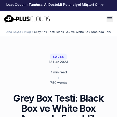
LeadOcean'ı Tanıtma: AI Destekli Potansiyel Müşteri Oluşturma, Özenle Seçilmiş Veriler, Zahmetsiz Büyüme
PlusClouds
Ana Sayfa
Blog
Grey Box Testi Black Box Ve White Box Arasinda Esneklik
SALES
12 Haz 2023
•
4
min read
•
750
words
Grey Box Testi: Black
Box ve White Box