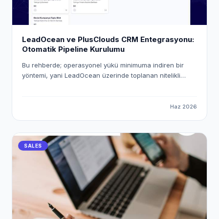
LeadOcean ve PlusClouds CRM Entegrasyonu:
Otomatik Pipeline Kurulumu
Bu rehberde; operasyonel yükü minimuma indiren bir
yöntemi, yani LeadOcean üzerinde toplanan nitelikli
verileri PlusClouds CRM ekosistemine otomatik olarak
aktarmanın yolunu inceleyeceğiz. "Workspace Pusher"
mekanizmasını kullanarak uçtan uca dijital bir köprü
Haz 2026
kuracak ve satış süreçlerinizi nasıl tam otomatik hale
getirebileceğinizi adım adım ele alacağız.
SALES