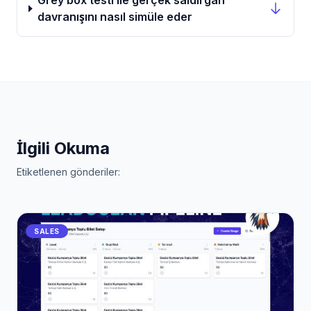
Grey box testi ile gerçek saldırgan
davranışını nasıl simüle eder
İlgili Okuma
Etiketlenen gönderiler:
SALES